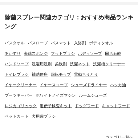
除菌スプレー関連カテゴリ：おすすめ商品ランキ
ング
バスタオル
バスローブ
バスマット
入浴剤
ボディタオル
あかすり
海綿スポンジ
フットブラシ
ボディソープ
固形石鹸
ハンドソープ
洗濯用洗剤
柔軟剤
洗濯ネット
洗濯槽クリーナー
トイレブラシ
補助便座
回転モップ
電動ちりとり
イヤークリーナー
イヤースコープ
シューズドライヤー
ハッカ油
ブーツキーパー
ホワイトノイズマシン
ルームシューズ
レジカゴリュック
遺伝子検査キット
ドッグフード
キャットフード
ペットカート
犬用歯ブラシ
カテゴリ一覧へ