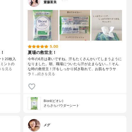
齋藤富美
5.00
ト！
夏場の救世主！
ト20枚入
今年の6月は暑いですね。汗もたくさんかいてしまうように
るミントの
なりました。朝、職場についたら汗が止まらない…！そん
きを見る
な時の救世主！汗をしっかり拭き取れて、お肌もサラサ
ラ！…
続きを見る
Bioré(ビオレ)
さらさらパウダーシート
メグ