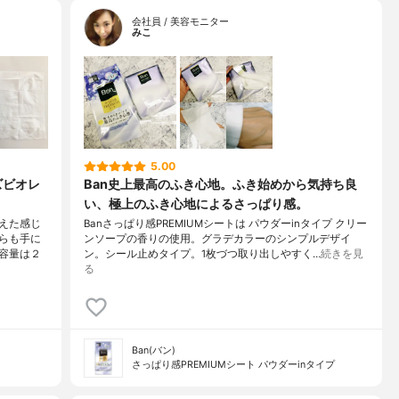
会社員 / 美容モニター
みこ
5.00
ズビオレ
Ban史上最高のふき心地。ふき始めから気持ち良
い、極上のふき心地によるさっぱり感。
えた感じ
Banさっぱり感PREMIUMシートは パウダーinタイプ クリー
らも手に
ンソープの香りの使用。グラデカラーのシンプルデザイ
容量は２
ン。シール止めタイプ。1枚づつ取り出しやすく…
続きを見
る
Ban(バン)
さっぱり感PREMIUMシート パウダーinタイプ