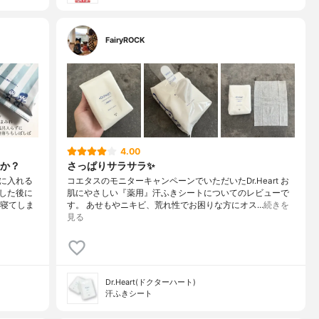
FairyROCK
4.00
か？
さっぱりサラサラ✨
に入れる
コエタスのモニターキャンペーンでいただいたDr.Heart お
した後に
肌にやさしい『薬用』汗ふきシートについてのレビューで
ま寝てしま
す。 あせもやニキビ、荒れ性でお困りな方にオス…
続きを
見る
Dr.Heart(ドクターハート)
汗ふきシート