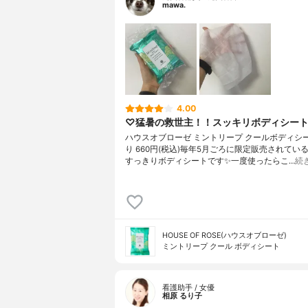
mawa.
4.00
♡猛暑の救世主！！スッキリボディシー
ハウスオブローゼ ミントリープ クールボディシー
り 660円(税込)毎年5月ごろに限定販売されてい
すっきりボディシートです✨一度使ったらこ…
続
HOUSE OF ROSE(ハウスオブローゼ)
ミントリープ クール ボディシート
看護助手 / 女優
相原 るり子