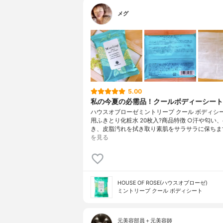
メグ
5.00
私の今夏の必需品！クールボディーシート
ハウスオブローゼミントリープ クール ボディシ
用ふきとり化粧水 20枚入?商品特徴 ○汗や匂い
き、皮脂汚れを拭き取り素肌をサラサラに保ちま
を見る
HOUSE OF ROSE(ハウスオブローゼ)
ミントリープ クール ボディシート
元美容部員＋元美容師