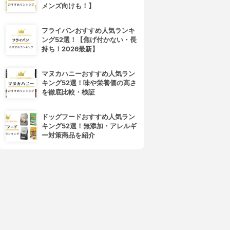
メンズ向けも！】
フライパンおすすめ人気ランキ
ング52選！【焦げ付かない・長
持ち！2026最新】
マヌカハニーおすすめ人気ラン
キング52選！味や栄養価の高さ
Bioré(ビオレ)
DHC(ディーエイチシー)
を徹底比較・検証
さらさらパウダーシート
薬用デオドラントシート
3.88
3.85
(3)
(7)
ドッグフードおすすめ人気ラン
¥450
¥260
キング52選！無添加・アレルギ
ー対策商品を紹介