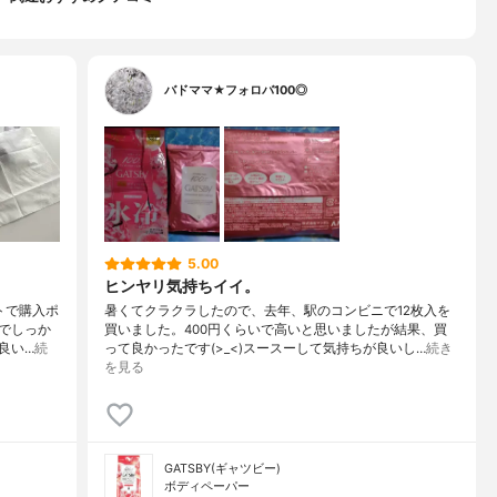
バドママ★フォロバ100◎
5.00
ヒンヤリ気持ちイイ。
トで購入ポ
暑くてクラクラしたので、去年、駅のコンビニで12枚入を
でしっか
買いました。400円くらいで高いと思いましたが結果、買
良い…
続
って良かったです(>_<)スースーして気持ちが良いし…
続き
を見る
GATSBY(ギャツビー)
ボディペーパー