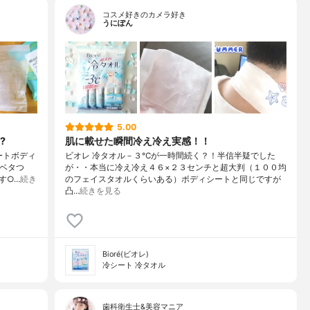
コスメ好きのカメラ好き
うにぽん
5.00
?
肌に載せた瞬間冷え冷え実感！！
ートボディ
ビオレ 冷タオル－３℃が一時間続く？！半信半疑でした
、ベタつ
が・・本当に冷え冷え４６×２３センチと超大判（１００均
す○…
続き
のフェイスタオルくらいある）ボディシートと同じですが
凸…
続きを見る
Bioré(ビオレ)
冷シート 冷タオル
歯科衛生士&美容マニア