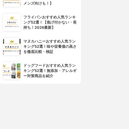
メンズ向けも！】
フライパンおすすめ人気ランキ
ング52選！【焦げ付かない・長
持ち！2026最新】
4位
5位
マヌカハニーおすすめ人気ラン
キング52選！味や栄養価の高さ
を徹底比較・検証
ドッグフードおすすめ人気ラン
キング52選！無添加・アレルギ
ー対策商品を紹介
Cetaphil(セタフィル)
Chloe(クロエ)
イスチャライジングローショ
ボディローション
ン
3.84
(6)
¥2,918
3.84
(6)
¥1,280