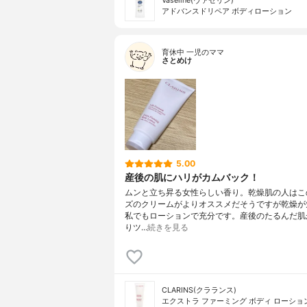
Vaseline(ヴァセリン)
アドバンスドリペア ボディローション
育休中 一児のママ
さとめけ
5.00
産後の肌にハリがカムバック！
ムンと立ち昇る女性らしい香り。乾燥肌の人はこ
ズのクリームがよりオススメだそうですが乾燥が
私でもローションで充分です。産後のたるんだ肌
りツ…
続きを見る
CLARINS(クラランス)
エクストラ ファーミング ボディ ローショ