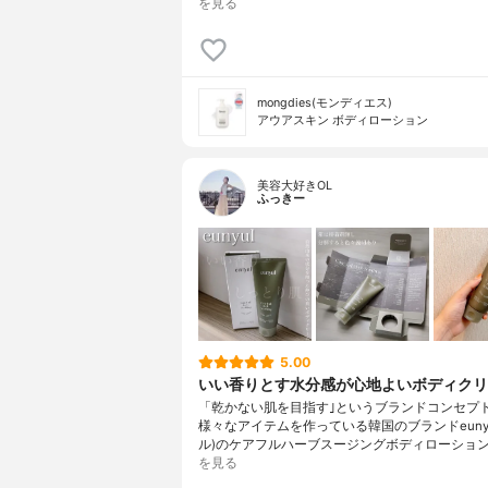
を見る
mongdies(モンディエス)
アウアスキン ボディローション
美容大好きOL
ふっきー
5.00
いい香りとす水分感が心地よいボディクリ
「乾かない肌を目指す｣というブランドコンセプ
様々なアイテムを作っている韓国のブランドeunyu
ル)のケアフルハーブスージングボディローション
を見る