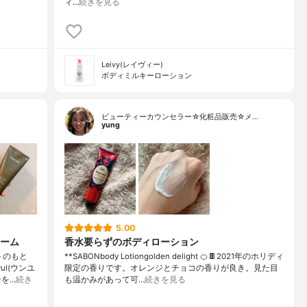
ィ…
続きを見る
Leivy(レイヴィー)
ボディミルキーローション
ビューティーカウンセラー☆化粧品販売☆メ…
yung
5.00
ーム
香水要らずのボディローション
トのもと
**SABONbody Lotiongolden delight 🍊🍫2021年のホリディ
l(ウンユ
限定の香りです。オレンジとチョコの香りが良き。見た目
を…
続き
も温かみがあって可…
続きを見る