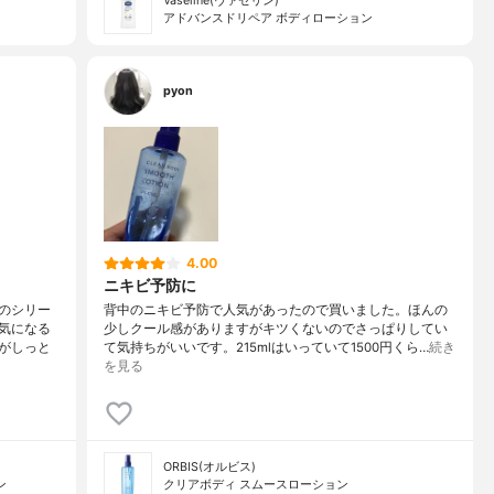
Vaseline(ヴァセリン)
アドバンスドリペア ボディローション
pyon
4.00
ニキビ予防に
のシリー
背中のニキビ予防で人気があったので買いました。ほんの
気になる
少しクール感がありますがキツくないのでさっぱりしてい
がしっと
て気持ちがいいです。215mlはいっていて1500円くら…
続き
を見る
ORBIS(オルビス)
ン
クリアボディ スムースローション