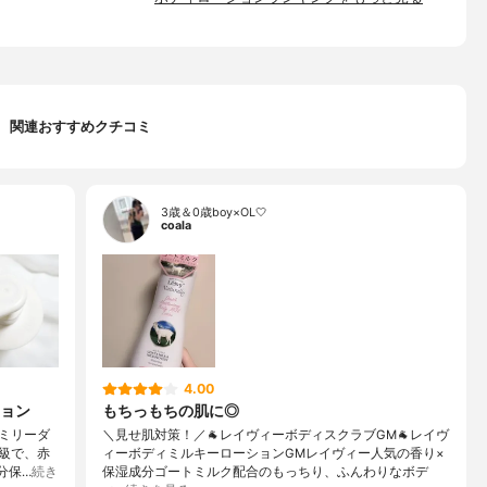
関連おすすめクチコミ
3歳＆0歳boy×OL🤍
coala
4.00
ション
もちっもちの肌に◎
ミリーダ
＼見せ肌対策！／🐐レイヴィーボディスクラブGM🐐レイヴ
等級で、赤
ィーボディミルキーローションGMレイヴィー人気の香り×
分保…
続き
保湿成分ゴートミルク配合のもっちり、ふんわりなボデ