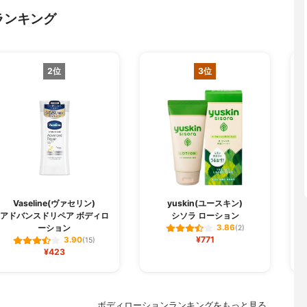
ランキング
2位
3位
Vaseline(ヴァセリン)
yuskin(ユースキン)
アドバンスドリペア ボディロ
シソラ ローション
モ
ーション
3.86
(2)
¥771
3.90
(15)
¥423
ボディローションランキングをもっと見る