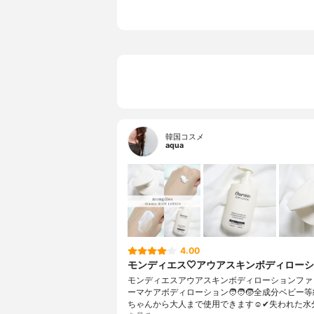
韓国コスメ
aqua
4.00
モンディエス🤍アウアスキンボディロー
モンディエスアウアスキンボディローションファ
ーマケアボディローション🧑‍🧑‍🧒全成分ベビー
ちゃんから大人まで使用できます☺️✔︎失われた水