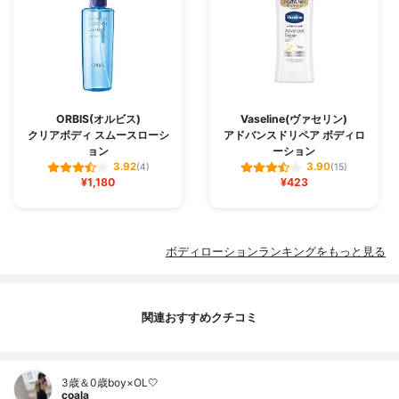
ORBIS(オルビス)
Vaseline(ヴァセリン)
クリアボディ スムースローシ
アドバンスドリペア ボディロ
ョン
ーション
3.92
3.90
(4)
(15)
¥1,180
¥423
ボディローションランキングをもっと見る
関連おすすめクチコミ
3歳＆0歳boy×OL🤍
coala