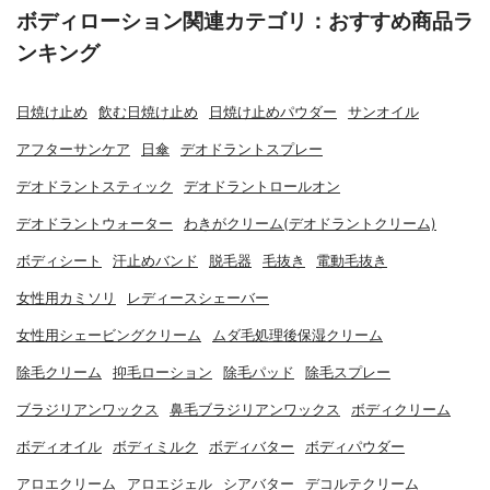
ボディローション関連カテゴリ：おすすめ商品ラ
ンキング
日焼け止め
飲む日焼け止め
日焼け止めパウダー
サンオイル
アフターサンケア
日傘
デオドラントスプレー
デオドラントスティック
デオドラントロールオン
デオドラントウォーター
わきがクリーム(デオドラントクリーム)
ボディシート
汗止めバンド
脱毛器
毛抜き
電動毛抜き
女性用カミソリ
レディースシェーバー
女性用シェービングクリーム
ムダ毛処理後保湿クリーム
除毛クリーム
抑毛ローション
除毛パッド
除毛スプレー
ブラジリアンワックス
鼻毛ブラジリアンワックス
ボディクリーム
ボディオイル
ボディミルク
ボディバター
ボディパウダー
アロエクリーム
アロエジェル
シアバター
デコルテクリーム