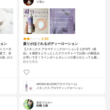
ソヨン
2.00
ション
凝りがほぐれるボディーローション
ミリーダ
【メタックス アロマティックローション】2,970円（税
等級で、赤
込）🌷感想🌷とろっとしたテクスチャーでお肌への馴染み
分保…
続き
が早いです！ラベンダーとオレンジの香りがとっても癒…
続きを見る
AROMA BLOOM(アロマブルーム)
メタックス アロマティックローション
美容ブロガー
松嶋 七海