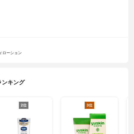
ィローション
ランキング
2位
3位