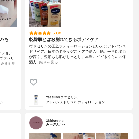
5.00
パも
乾燥肌とはお別れできるボディケア
ヴァセリンの王道ボディーローションといえばアドバンス
ドリペア。日本のドラッグストアで購入可能。一番保湿力
ーション
が高く、翌朝もお肌がしっとり。本当にビビるくらいの保
─ヴァセリ
湿力…
続きを見る
…
続きを見
Vaseline(ヴァセリン)
ョン
アドバンスドリペア ボディローション
3kidsmama
みーさん¨̮⸝⋆