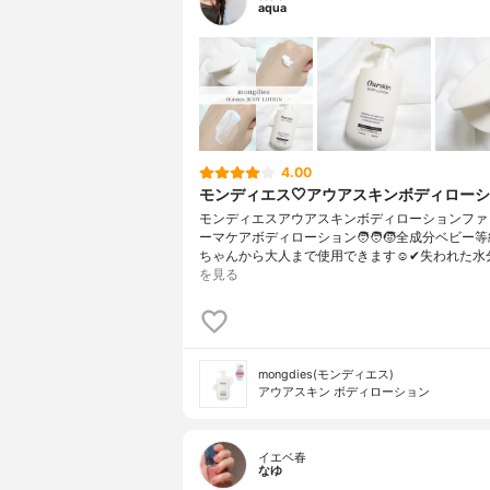
aqua
4.00
モンディエス🤍アウアスキンボディロー
モンディエスアウアスキンボディローションファ
ーマケアボディローション🧑‍🧑‍🧒全成分ベビー
ちゃんから大人まで使用できます☺️✔︎失われた水
を見る
mongdies(モンディエス)
アウアスキン ボディローション
イエベ春
なゆ