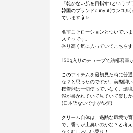
「乾かない肌を目指す｣というブ
韓国のブランドeunyul(ウン
ています🧴✨
名前こそローションとついていま
スチャです。
香り高く気に入っていてこちらす
150g入りのチューブで結構容量
このアイテムを最初見た時に普通
な？と思ったのですが、実際開い
接着剤は一切使っていなく、環境
報が書かれていて見ていて楽しか
(日本語ないですが💦笑)
クリーム自体は、過酷な環境で育
で、香りが土臭いのかな？と考え
なくむしろいい香り！