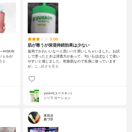
3.00
肌が整うが保湿持続効果は少ない
ISKIN
薬局でかわいいなーと思いパケ買いしちゃいました。お試
1ジェルが
しで塗ったときは浸透力があって、匂いもほぼなくて使い
見る
やすいと感じました。乾燥肌なので全身に使っています
が、こ…
続きを見る
yuskin(ユースキン)
シソラ ローション
事務員
あづさ