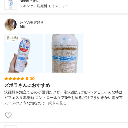
Bioré(ビオレ)
スキンケア洗顔料 モイスチャー
ただの美容好き
Mii
5.00
ズボラさんにおすすめ
洗顔料を泡立てるのが面倒だけど、泡洗顔だと泡がヘタる…そんな時は
ビフェスタ泡洗顔 コントロールケア❣️缶を振るだけできめ細かい泡が?‍?️
ムースのような泡なので…
続きを見る