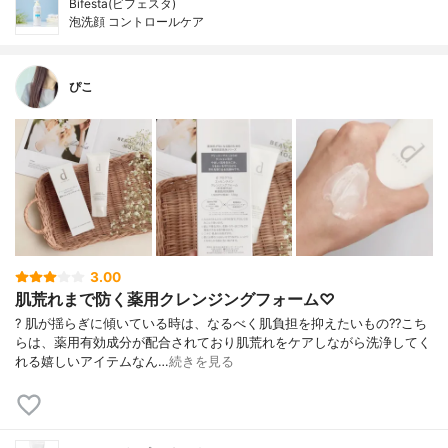
Bifesta(ビフェスタ)
泡洗顔 コントロールケア
ぴこ
3.00
肌荒れまで防く薬用クレンジングフォーム♡
? 肌が揺らぎに傾いている時は、なるべく肌負担を抑えたいもの?? こち
らは、薬用有効成分が配合されており肌荒れをケアしながら洗浄してく
れる嬉しいアイテムなん…
続きを見る