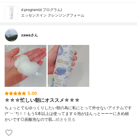
d program(d プログラム)
エッセンスイン クレンジングフォーム
zawaさん
5.00
☆☆☆忙しい朝にオススメ☆☆☆
ちょっとでもゆっくりしたい朝の為に私にとって外せないアイテムです
(*´︶`*)！！もう5本以上は使ってます☺️泡がほんっとーーーにきめ細
かいです◎炭酸泡なので肌…
続きを見る