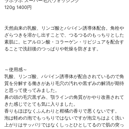
ラボラボ スーパー毛穴ウォッシング
120g 1400円
天然由来の乳酸、リンゴ酸とパパイン誘導体配合。角栓や
ざらつきを溶かし出すことで、つるつるのもっちりとした
素肌に。ヒアルロン酸・コラーゲン・リピジュアを配合す
ることで洗顔後のつっぱりや乾燥を防ぎます。
～使用感～
乳酸、リンゴ酸、パパイン誘導体が配合されているので角
質を分解する働きがあり毛穴の汚れや黒ずみの解消が期待
と思って使ってみました。
鼻の頭の毛穴黒ずみ、顎ラインの角質がかやり改善されて
きた感じでとても気に入りました。
香りもほぼなくふんわりと柑橘の香りで悪くないです。
泡は軽めの泡でもっちりではないですが泡立ちはよく洗い
上がりはサッパリではなくしっとひとしてるので肌の突っ