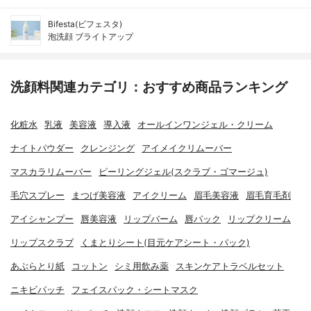
Bifesta(ビフェスタ)
泡洗顔 ブライトアップ
洗顔料関連カテゴリ：おすすめ商品ランキング
化粧水
乳液
美容液
導入液
オールインワンジェル・クリーム
ナイトパウダー
クレンジング
アイメイクリムーバー
マスカラリムーバー
ピーリングジェル(スクラブ・ゴマージュ)
毛穴スプレー
まつげ美容液
アイクリーム
眉毛美容液
眉毛育毛剤
アイシャンプー
唇美容液
リップバーム
唇パック
リップクリーム
リップスクラブ
くまとりシート(目元ケアシート・パック)
あぶらとり紙
コットン
シミ用飲み薬
スキンケアトラベルセット
ニキビパッチ
フェイスパック・シートマスク