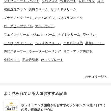
マイクロニードルパッチ
洗顔クロス
洗顔ネット
洗顔ブラシ
繭玉
電動洗顔ブラシ
美白クリーム
セラミドクリーム
プラセンタクリーム
ホホバオイル
スクワランオイル
ローズヒップオイル
マルラオイル
フェイスクリーム・ジェル・バーム
ナイトクリーム
ワセリン
ほうれい線クリーム
シワ改善クリーム
ニキビ塗り薬
美顔ローラー
美顔スチーマー
ウォーターピーリング
リフトアップ美顔器
小顔ベルト
毛穴吸引器
かっさプレート
カテゴリ一覧へ
よく見られている人気おすすめ記事
ホワイトニング歯磨き粉おすすめランキング52選！口コミ
の多い市販品を中心に