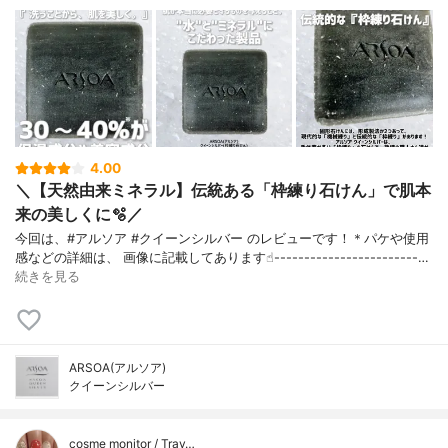
4.00
＼【天然由来ミネラル】伝統ある「枠練り石けん」で肌本
来の美しくに🫧／
今回は、#アルソア #クイーンシルバー のレビューです！＊パケや使用
感などの詳細は、 画像に記載してあります☝︎------------------------…
続きを見る
ARSOA(アルソア)
クイーンシルバー
cosme monitor / Trav…