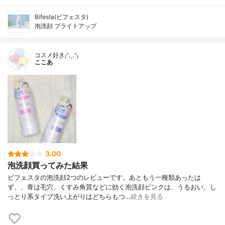
Bifesta(ビフェスタ)
泡洗顔 ブライトアップ
コスメ好き₍ᐢ.ˬ.ᐢ₎
ここあ
3.00
泡洗顔買ってみた結果
ビフェスタの泡洗顔2つのレビューです。あともう一種類あったは
ず、、青は毛穴、くすみ角質などに効く泡洗顔ピンクは、うるおい、し
っとり系タイプ洗い上がりはどちらもつ…
続きを見る