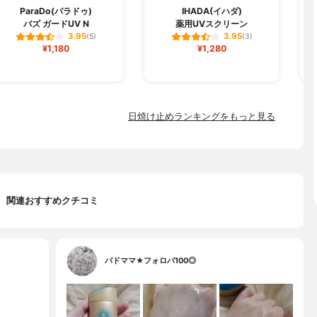
L
ParaDo(パラドゥ)
IHADA(イハダ)
バズ ガードUV N
薬用UVスクリーン
3.95
3.95
(5)
(3)
¥1,180
¥1,280
日焼け止めランキングをもっと見る
関連おすすめクチコミ
バドママ★フォロバ100◎