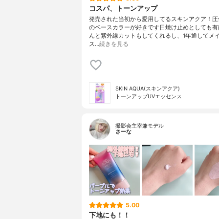
コスパ、トーンアップ
発売された当初から愛用してるスキンアクア！圧
のベースカラーが好きです日焼け止めとしても有
んと紫外線カットもしてくれるし、1年通してメ
ス…
続きを見る
SKIN AQUA(スキンアクア)
トーンアップUVエッセンス
撮影会主宰兼モデル
さーな
5.00
下地にも！！