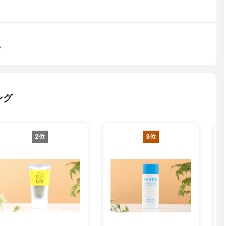
ク
ング
2位
3位