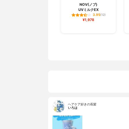
NOV(ノブ)
UVミルクEX
3.95
(12)
¥1,978
ヘアケア好きの長髪
いろは