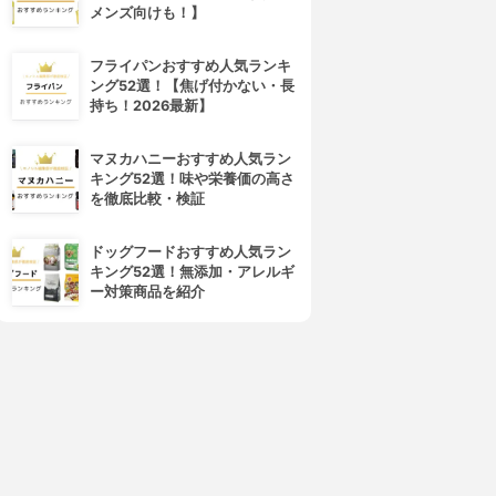
メンズ向けも！】
AROCHE-POSAY(ラ ロッシ
ANESSA(アネッサ)
ュ ポゼ)
パーフェクトUV スキンケアミ
アンテリオス XL フリュイド
ルク N
フライパンおすすめ人気ランキ
3.95
3.94
(40)
ング52選！【焦げ付かない・長
¥3,957
¥1,680
持ち！2026最新】
マヌカハニーおすすめ人気ラン
キング52選！味や栄養価の高さ
を徹底比較・検証
ドッグフードおすすめ人気ラン
キング52選！無添加・アレルギ
ー対策商品を紹介