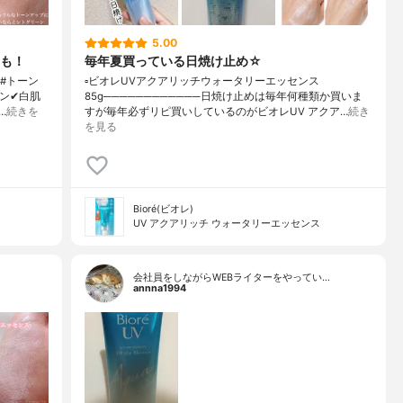
5.00
も！
毎年夏買っている日焼け止め☆
 #トーン
▫️ビオレUVアクアリッチウォータリーエッセンス
ーン✔白肌
85g────────────日焼け止めは毎年何種類か買いま
…
続きを
すが毎年必ずリピ買いしているのがビオレUV アクア…
続き
を見る
Bioré(ビオレ)
UV アクアリッチ ウォータリーエッセンス
会社員をしながらWEBライターをやってい…
annna1994