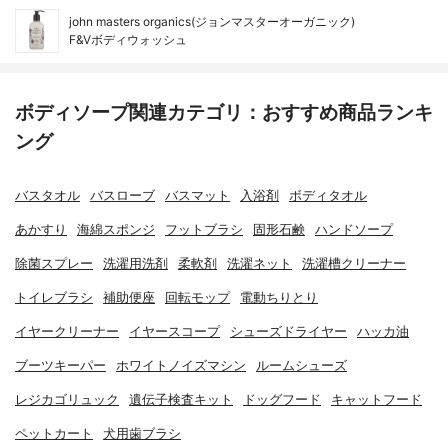
john masters organics(ジョンマスターオーガニック)
F&Vボディウォッシュ
ボディソープ関連カテゴリ：おすすめ商品ランキ
ング
バスタオル
バスローブ
バスマット
入浴剤
ボディタオル
あかすり
海綿スポンジ
フットブラシ
固形石鹸
ハンドソープ
除菌スプレー
洗濯用洗剤
柔軟剤
洗濯ネット
洗濯槽クリーナー
トイレブラシ
補助便座
回転モップ
電動ちりとり
イヤークリーナー
イヤースコープ
シューズドライヤー
ハッカ油
ブーツキーパー
ホワイトノイズマシン
ルームシューズ
レジカゴリュック
遺伝子検査キット
ドッグフード
キャットフード
ペットカート
犬用歯ブラシ