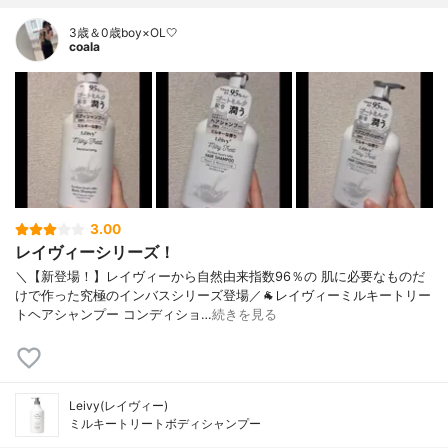
3歳＆0歳boy×OL🤍
coala
3.00
レイヴィーシリーズ！
＼【新登場！】レイヴィーから自然由来指数96％の 肌に必要なものだ
けで作った究極のインバスシリーズ登場／🐐レイヴィーミルキートリー
トヘアシャンプー コンディショ…
続きを見る
Leivy(レイヴィー)
ミルキートリートボディシャンプー