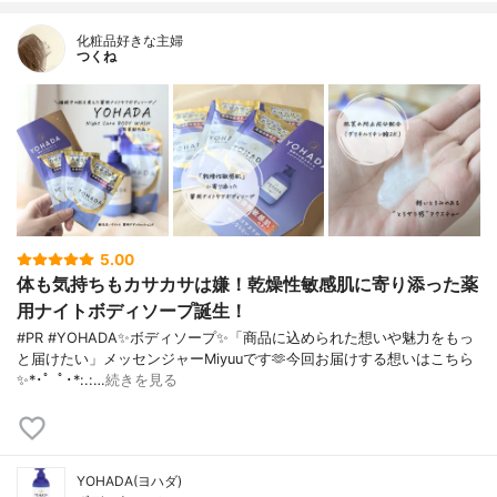
化粧品好きな主婦
つくね
5.00
体も気持ちもカサカサは嫌！乾燥性敏感肌に寄り添った薬
用ナイトボディソープ誕生！
#PR #YOHADA✨ボディソープ✨「商品に込められた想いや魅力をもっ
と届けたい」メッセンジャーMiyuuです🫶今回お届けする想いはこちら
✨*･゜ﾟ･*:.:…
続きを見る
YOHADA(ヨハダ)