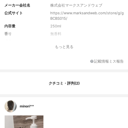
メーカー会社名
株式会社マークスアンドウェブ
公式サイト
https://www.marksandweb.com/store/g/g
BCBS015/
内容量
250ml
香り
無香料
成分
カリ石ケン素地、水、グリセリン、グルコ
もっと見る
ン酸Na、ヒドロキシプロピルメチルセルロ
ース
テクスチャーバリエーシ
なし
記載情報ミス報告
ョン
効果バリエーション
なし
クチコミ・評判(2)
minori**