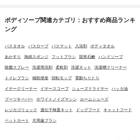
ボディソープ関連カテゴリ：おすすめ商品ランキ
ング
バスタオル
バスローブ
バスマット
入浴剤
ボディタオル
あかすり
海綿スポンジ
フットブラシ
固形石鹸
ハンドソープ
除菌スプレー
洗濯用洗剤
柔軟剤
洗濯ネット
洗濯槽クリーナー
トイレブラシ
補助便座
回転モップ
電動ちりとり
イヤークリーナー
イヤースコープ
シューズドライヤー
ハッカ油
ブーツキーパー
ホワイトノイズマシン
ルームシューズ
レジカゴリュック
遺伝子検査キット
ドッグフード
キャットフード
ペットカート
犬用歯ブラシ