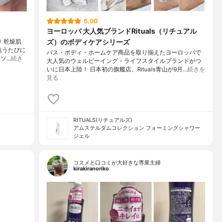
5.00
ヨーロッパ 大人気ブランドRituals（リチュアル
ズ）のボディケアシリーズ
 乾燥肌
洗うたびに
バス・ボディ・ホームケア商品を取り揃えたヨーロッパで
ソ…
続き
大人気のウェルビーイング・ライフスタイルブランドがつ
いに日本上陸！ 日本初の旗艦店、Rituals青山が9月…
続きを
見る
RITUALS(リチュアルズ)
アムステルダムコレクション フォーミングシャワー
ジェル
コスメと口コミが大好きな専業主婦
kirakiranoriko