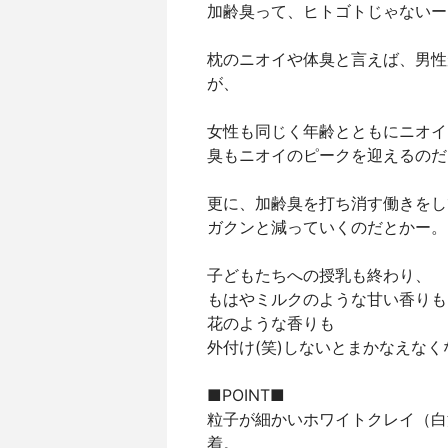
加齢臭って、ヒトゴトじゃないー
枕のニオイや体臭と言えば、男性
が、
女性も同じく年齢とともにニオイ
臭もニオイのピークを迎えるのだ
更に、加齢臭を打ち消す働きをし
ガクンと減っていくのだとかー。
子どもたちへの授乳も終わり、
もはやミルクのような甘い香りも
花のような香りも
外付け(笑)しないとまかなえな
■POINT■
粒子が細かいホワイトクレイ（白
着。