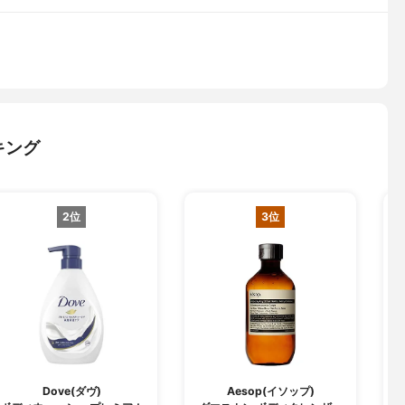
キング
2位
3位
Dove(ダヴ)
Aesop(イソップ)