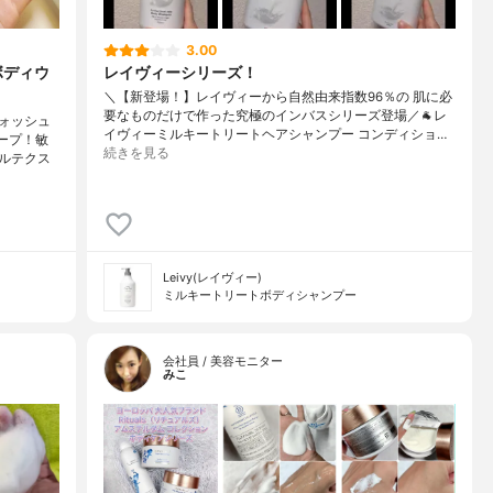
3.00
ボディウ
レイヴィーシリーズ！
＼【新登場！】レイヴィーから自然由来指数96％の 肌に必
要なものだけで作った究極のインバスシリーズ登場／🐐レ
ォッシュ
イヴィーミルキートリートヘアシャンプー コンディショ…
ープ！敏
続きを見る
ルテクス
Leivy(レイヴィー)
ミルキートリートボディシャンプー
会社員 / 美容モニター
みこ