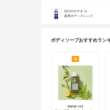
DEOCO(デオコ)
薬用ボディクレンズ
ボディソープおすすめラン
1位
haru(ハル)