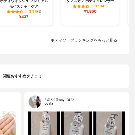
ボディウォッシュ プレミアム
ダマスカン ボディクレンザー
モイスチャーケア
3.94
(3)
¥1,950
3.94
(9)
¥437
ボディソープランキングをもっと見る
関連おすすめクチコミ
3歳＆0歳boy×OL🤍
coala