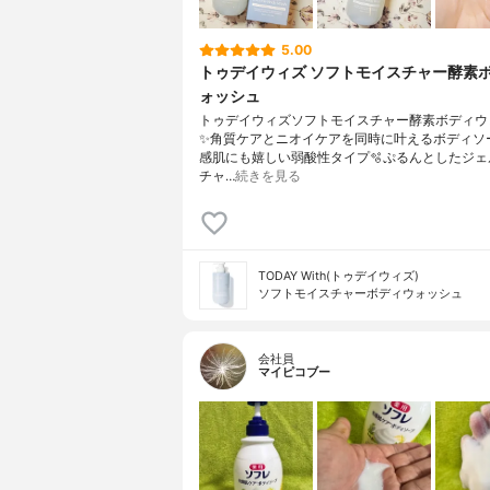
5.00
トゥデイウィズ ソフトモイスチャー酵素
ォッシュ
トゥデイウィズソフトモイスチャー酵素ボディウ
✨角質ケアとニオイケアを同時に叶えるボディソ
感肌にも嬉しい弱酸性タイプ🫧ぷるんとしたジェ
チャ…
続きを見る
TODAY With(トゥデイウィズ)
ソフトモイスチャーボディウォッシュ
会社員
マイピコブー