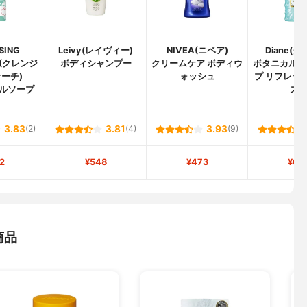
SING
Leivy(レイヴィー)
NIVEA(ニベア)
Diane(
H(クレンジ
ボディシャンプー
クリームケア ボディウ
ボタニカル 
ーチ)
ォッシュ
プ リフレッ
ルソープ
ス
3.83
(2)
3.81
(4)
3.93
(9)
2
¥548
¥473
¥60
商品