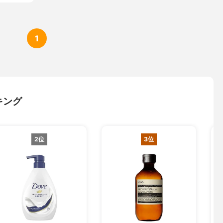
1
キング
2位
3位