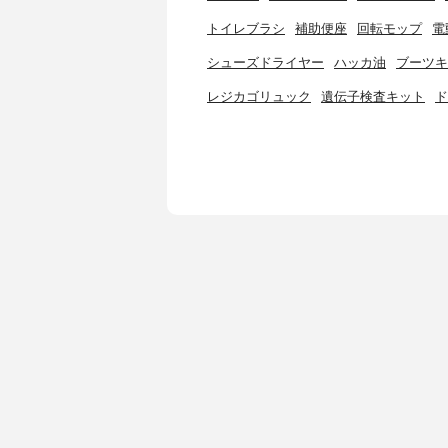
トイレブラシ
補助便座
回転モップ
電
シューズドライヤー
ハッカ油
ブーツキ
レジカゴリュック
遺伝子検査キット
ド