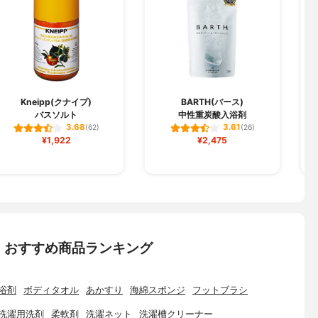
Kneipp(クナイプ)
BARTH(バース)
バスソルト
中性重炭酸入浴剤
3.68
3.61
(62)
(26)
¥1,922
¥2,475
：おすすめ商品ランキング
浴剤
ボディタオル
あかすり
海綿スポンジ
フットブラシ
洗濯用洗剤
柔軟剤
洗濯ネット
洗濯槽クリーナー