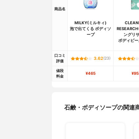
商品名
MILKY(ミルキィ)
CLEAN
泡で出てくる ボディソ
RESEARC
ープ
ングリサ
ボディピー
口コミ
3.62
(23)
評価
値段
¥465
¥95
料金
石鹸・ボディソープの関連