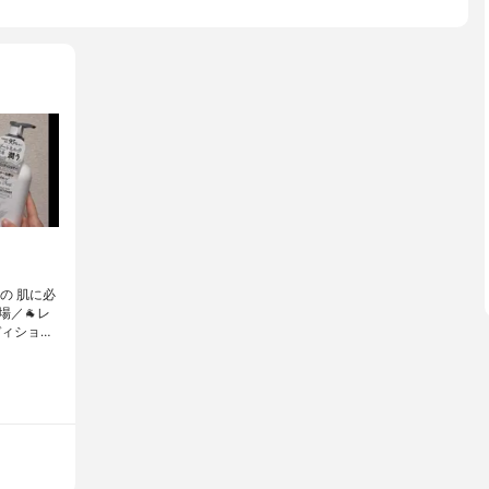
の 肌に必
／🐐レ
ィショ…