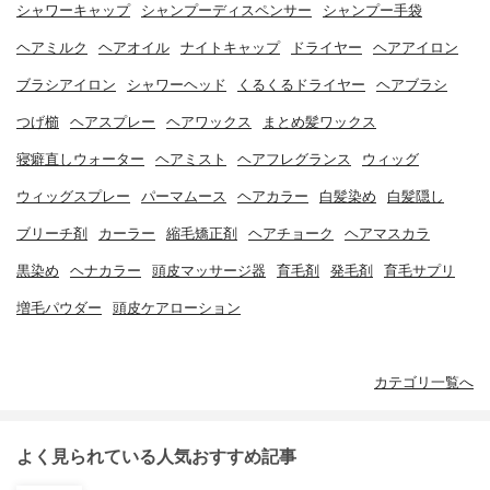
シャワーキャップ
シャンプーディスペンサー
シャンプー手袋
ヘアミルク
ヘアオイル
ナイトキャップ
ドライヤー
ヘアアイロン
ブラシアイロン
シャワーヘッド
くるくるドライヤー
ヘアブラシ
つげ櫛
ヘアスプレー
ヘアワックス
まとめ髪ワックス
寝癖直しウォーター
ヘアミスト
ヘアフレグランス
ウィッグ
ウィッグスプレー
パーマムース
ヘアカラー
白髪染め
白髪隠し
ブリーチ剤
カーラー
縮毛矯正剤
ヘアチョーク
ヘアマスカラ
黒染め
ヘナカラー
頭皮マッサージ器
育毛剤
発毛剤
育毛サプリ
増毛パウダー
頭皮ケアローション
カテゴリ一覧へ
よく見られている人気おすすめ記事