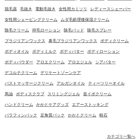
脱毛器
毛抜き
電動毛抜き
女性用カミソリ
レディースシェーバー
女性用シェービングクリーム
ムダ毛処理後保湿クリーム
除毛クリーム
抑毛ローション
除毛パッド
除毛スプレー
ブラジリアンワックス
鼻毛ブラジリアンワックス
ボディクリーム
ボディオイル
ボディミルク
ボディバター
ボディローション
ボディパウダー
アロエクリーム
アロエジェル
シアバター
デコルテクリーム
デリケートゾーンケア
バストマッサージクリーム
アルガンオイル
ティーツリーオイル
馬油
ボディスクラブ
スリミングジェル
首イボクリーム
ハンドクリーム
かかとケアグッズ
エアーストッキング
パラフィンパック
足角質パック
かかとクリーム
軽石
カテゴリ一覧へ