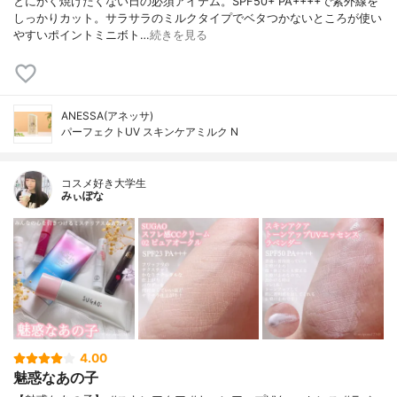
とにかく焼けたくない日の必須アイテム。SPF50+ PA++++で紫外線を
しっかりカット。サラサラのミルクタイプでベタつかないところが使い
やすいポイントミニボト…
続きを見る
ANESSA(アネッサ)
パーフェクトUV スキンケアミルク N
コスメ好き大学生
みぃぽな
4.00
魅惑なあの子