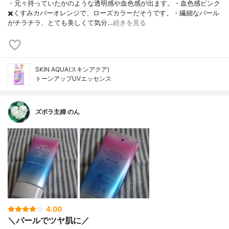
・元々持っていたかのような透明感や血色感が出ます。・血色感ピンク
✖️くすみカバーオレンジで、ローズカラーだそうです。・繊細なパール
がチラチラ、とても美しくて気分…
続きを見る
SKIN AQUA(スキンアクア)
トーンアップUVエッセンス
ズボラ主婦 のん
4.00
＼パールでツヤ肌に／