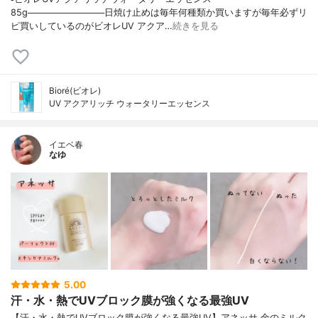
85g────────────日焼け止めは毎年何種類か買いますが毎年必ずリ
ピ買いしているのがビオレUV アクア…
続きを見る
Bioré(ビオレ)
UV アクアリッチ ウォータリーエッセンス
イエベ春
なゆ
5.00
汗・水・熱でUVブロック膜が強くなる最強UV
【汗・水・熱でUVブロック膜が強くなる最強UV】アネッサ 金のミルク