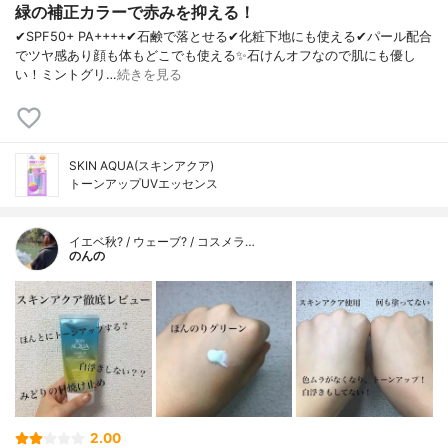
緑の補正カラーで赤みを抑える！
✔︎SPF50+ PA++++✔︎石鹸で落とせる✔︎化粧下地にも使える✔︎パール配合
でツヤ感あり顔も体もどこでも使える✨石けんオフなので肌にも優し
い！ミントグリ…
続きを見る
SKIN AQUA(スキンアクア)
トーンアップUVエッセンス
イエベ秋? / ウェーブ? / コスメラ…
のんの
2.00