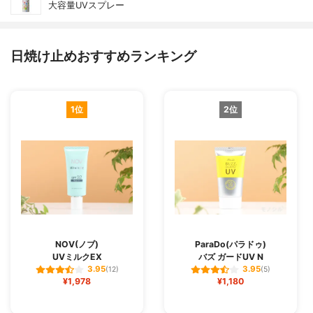
大容量UVスプレー
日焼け止めおすすめランキング
1位
2位
NOV(ノブ)
ParaDo(パラドゥ)
UVミルクEX
バズ ガードUV N
3.95
3.95
(12)
(5)
¥1,978
¥1,180