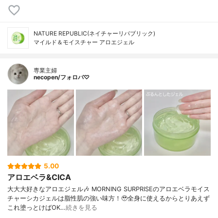
NATURE REPUBLIC(ネイチャーリパブリック)
マイルド＆モイスチャー アロエジェル
専業主婦
necopen/フォロバ♡
5.00
アロエベラ&CICA
大大大好きなアロエジェル🎶 MORNING SURPRISEのアロエベラモイス
チャーシカジェルは脂性肌の強い味方！🥹全身に使えるからとりあえず
これ塗っとけばOK…
続きを見る