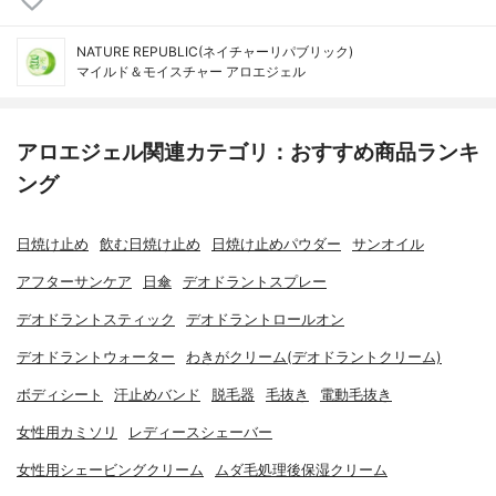
NATURE REPUBLIC(ネイチャーリパブリック)
マイルド＆モイスチャー アロエジェル
アロエジェル関連カテゴリ：おすすめ商品ランキ
ング
日焼け止め
飲む日焼け止め
日焼け止めパウダー
サンオイル
アフターサンケア
日傘
デオドラントスプレー
デオドラントスティック
デオドラントロールオン
デオドラントウォーター
わきがクリーム(デオドラントクリーム)
ボディシート
汗止めバンド
脱毛器
毛抜き
電動毛抜き
女性用カミソリ
レディースシェーバー
女性用シェービングクリーム
ムダ毛処理後保湿クリーム