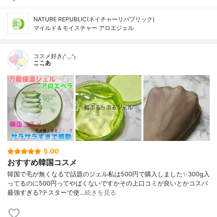
NATURE REPUBLIC(ネイチャーリパブリック)
マイルド＆モイスチャー アロエジェル
コスメ好き₍ᐢ.ˬ.ᐢ₎
ここあ
5.00
おすすめ韓国コスメ
韓国で毛が無くなるで話題のジェル私は500円で購入しました✨300g入
ってるのに500円ってやばくないですかその上口コミが良いとかコスパ
最強すぎる?テスターで使…
続きを見る