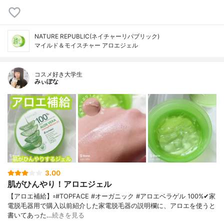
NATURE REPUBLIC(ネイチャーリパブリック)
マイルド＆モイスチャー アロエジェル
コスメ好き大学生
みぃぽな
3.00
肌がひんやり！アロエジェル
【アロエ補給】▫️#TOPFACE #オーガニック #アロエベラゲル 100%✔家
電脱毛器用で購入以前紹介した家電脱毛器の説明欄に、アロエを使うと
書いてあった…
続きを見る