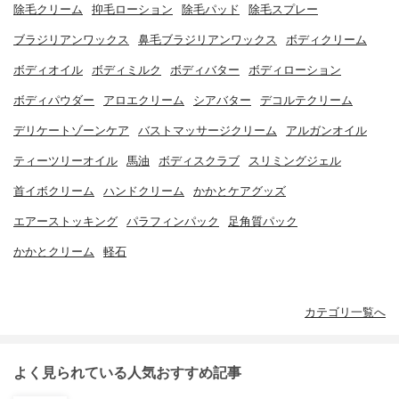
除毛クリーム
抑毛ローション
除毛パッド
除毛スプレー
ブラジリアンワックス
鼻毛ブラジリアンワックス
ボディクリーム
ボディオイル
ボディミルク
ボディバター
ボディローション
ボディパウダー
アロエクリーム
シアバター
デコルテクリーム
デリケートゾーンケア
バストマッサージクリーム
アルガンオイル
ティーツリーオイル
馬油
ボディスクラブ
スリミングジェル
首イボクリーム
ハンドクリーム
かかとケアグッズ
エアーストッキング
パラフィンパック
足角質パック
かかとクリーム
軽石
カテゴリ一覧へ
よく見られている人気おすすめ記事