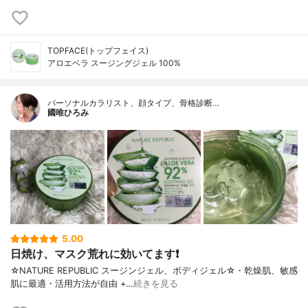
TOPFACE(トップフェイス)
アロエベラ スージングジェル 100%
パーソナルカラリスト、顔タイプ、骨格診断…
國唯ひろみ
5.00
日焼け、マスク荒れに効いてます❗
☆NATURE REPUBLIC スージンジェル、ボディジェル☆・乾燥肌、敏感
肌に最適・活用方法が自由 +…
続きを見る