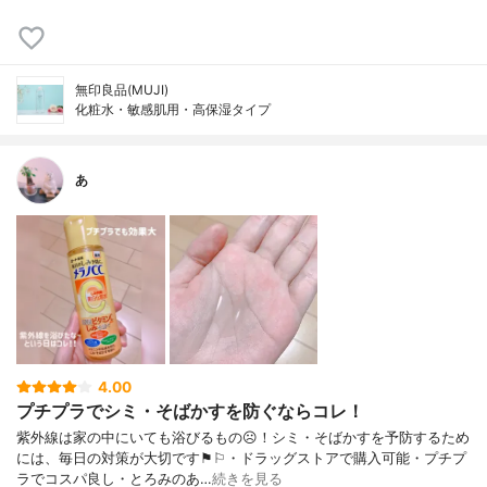
無印良品(MUJI)
化粧水・敏感肌用・高保湿タイプ
あ
4.00
プチプラでシミ・そばかすを防ぐならコレ！
紫外線は家の中にいても浴びるもの☹︎！シミ・そばかすを予防するため
には、毎日の対策が大切です⚑︎⚐︎・ドラッグストアで購入可能・プチプ
ラでコスパ良し・とろみのあ…
続きを見る