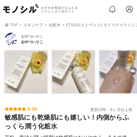
おすすめ商品がもらえる
クチコミポイ活サイト
TOP
スキンケア
化粧水
ETVOS(エトヴォス) モイスチャライ
おやついりこ
おやついりこ
5.00
更新日時：6ヶ月以上前
敏感肌にも乾燥肌にも嬉しい！内側からふ
っくら潤う化粧水