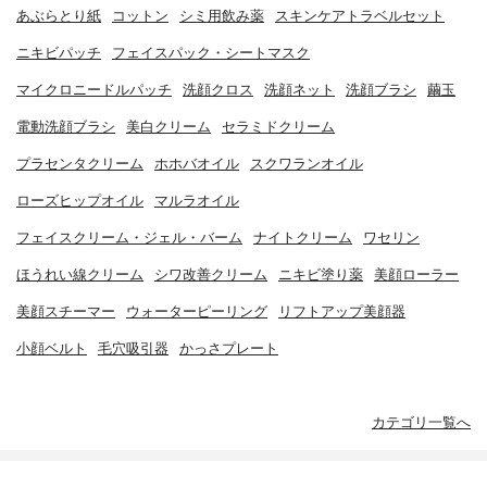
あぶらとり紙
コットン
シミ用飲み薬
スキンケアトラベルセット
ニキビパッチ
フェイスパック・シートマスク
マイクロニードルパッチ
洗顔クロス
洗顔ネット
洗顔ブラシ
繭玉
電動洗顔ブラシ
美白クリーム
セラミドクリーム
プラセンタクリーム
ホホバオイル
スクワランオイル
ローズヒップオイル
マルラオイル
フェイスクリーム・ジェル・バーム
ナイトクリーム
ワセリン
ほうれい線クリーム
シワ改善クリーム
ニキビ塗り薬
美顔ローラー
美顔スチーマー
ウォーターピーリング
リフトアップ美顔器
小顔ベルト
毛穴吸引器
かっさプレート
カテゴリ一覧へ