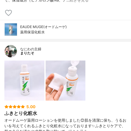
で、保湿成分（ヒアルロン酸Na、ア…
続きを見る
EAUDE MUGE(オードムーゲ)
薬用保湿化粧水
なにわの主婦
まりたそ
5.00
ふきとり化粧水
オードムーゲ薬用ローションを使用しました😊肌を清潔に保ち、うるお
いを与えてくれるふきとり化粧水になっております✨ふきとりケアで、