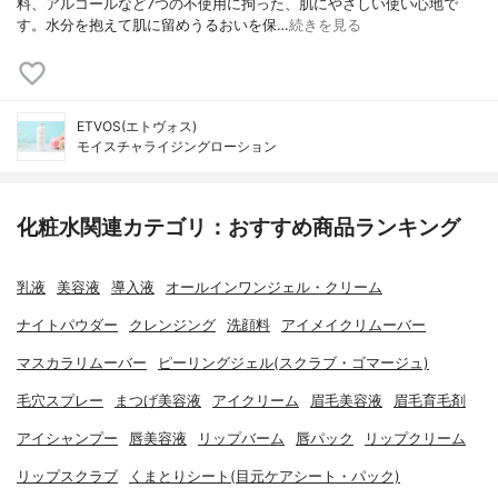
料、アルコールなど7つの不使用に拘った、肌にやさしい使い心地で
す。水分を抱えて肌に留めうるおいを保…
続きを見る
ETVOS(エトヴォス)
モイスチャライジングローション
化粧水関連カテゴリ：おすすめ商品ランキング
乳液
美容液
導入液
オールインワンジェル・クリーム
ナイトパウダー
クレンジング
洗顔料
アイメイクリムーバー
マスカラリムーバー
ピーリングジェル(スクラブ・ゴマージュ)
毛穴スプレー
まつげ美容液
アイクリーム
眉毛美容液
眉毛育毛剤
アイシャンプー
唇美容液
リップバーム
唇パック
リップクリーム
リップスクラブ
くまとりシート(目元ケアシート・パック)