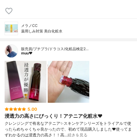
メラノCC
薬用しみ対策 美白化粧水
販売員/プチプラ/ドラコス/化粧品検定2…
muu❤︎
5.00
浸透力の高さにびっくり！アテニア化粧水❤️
クレンジングで有名なアテニア✨スキンケアシリーズをトライアルで使
ったらめちゃくちゃ良かったので、初めて現品購入しました❤️使ってま
ずわかるのは浸透力の高さ！！高…
続きを見る