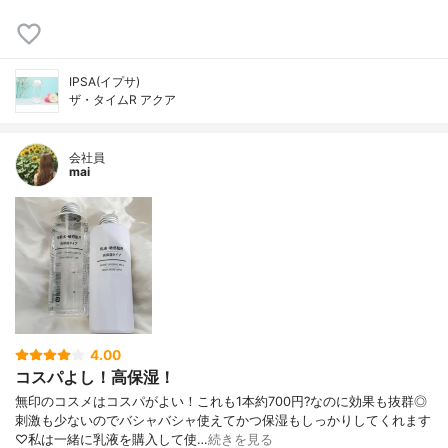
IPSA(イプサ)
ザ・タイムR アクア
会社員
mai
4.00
コスパよし！高保湿！
無印のコスメはコスパがよい！これも1本約700円?なのに効果も抜群◎
刺激も少ないのでバシャバシャ使えてかつ保湿もしっかりしてくれます
♡私は一緒に乳液を購入して使…
続きを見る