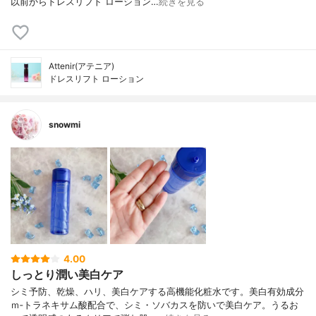
以前からドレスリフト ローション…
続きを見る
Attenir(アテニア)
ドレスリフト ローション
snowmi
4.00
しっとり潤い美白ケア
シミ予防、乾燥、ハリ、美白ケアする高機能化粧水です。美白有効成分
ｍ‐トラネキサム酸配合で、シミ・ソバカスを防いで美白ケア。うるお