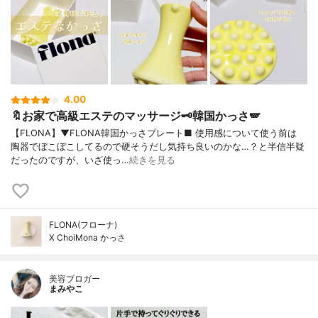
4.00
🔖お家で高級エステのマッサージ🗝韓国かっさ🪽
【FLONA】▼FLONA韓国かっさプレート■ 使用感について使う前は
陶器でぼこぼこしてるので硬そうだし気持ち良いのかな…？と半信半疑
だったのですが、いざ使っ…
続きを見る
FLONA(フローナ)
X ChoiMona かっさ
美容ブロガー
まみやこ