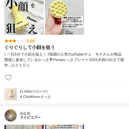
3.00
ぐりぐりして小顔を狙う
\ 一日5分で小顔を狙え！ /⁡韓国の人気YouTuberチェ・モナさんが商品
開発に参加しているかっさ⁡⁡💐Flonaかっさプレート⁡⁡100%天然の白土で製
作…
続きを見る
FLONA(フローナ)
X ChoiMona かっさ
会社員
マイピコブー