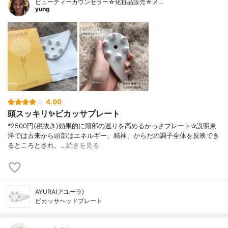
ビューティーカウンセラー☆化粧品販売☆メ…
yung
4.00
頭スッキリ✨ビカッサプレート
*⁡2500円(税抜き)⁡効果的に頭部の巡りを高めるかっさプレート⁡✰︎説明⁡東
洋では古来から頭部はエネルギー、精神、からだの調子全体を反映でき
るところとされ、…
続きを見る
AYURA(アユーラ)
ビカッサヘッドプレート