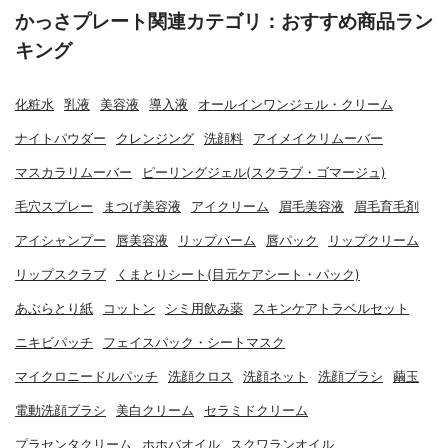
かっさプレート関連カテゴリ：おすすめ商品ラン
キング
化粧水
乳液
美容液
導入液
オールインワンジェル・クリーム
ナイトパウダー
クレンジング
洗顔料
アイメイクリムーバー
マスカラリムーバー
ピーリングジェル(スクラブ・ゴマージュ)
毛穴スプレー
まつげ美容液
アイクリーム
眉毛美容液
眉毛育毛剤
アイシャンプー
唇美容液
リップバーム
唇パック
リップクリーム
リップスクラブ
くまとりシート(目元ケアシート・パック)
あぶらとり紙
コットン
シミ用飲み薬
スキンケアトラベルセット
ニキビパッチ
フェイスパック・シートマスク
マイクロニードルパッチ
洗顔クロス
洗顔ネット
洗顔ブラシ
繭玉
電動洗顔ブラシ
美白クリーム
セラミドクリーム
プラセンタクリーム
ホホバオイル
スクワランオイル