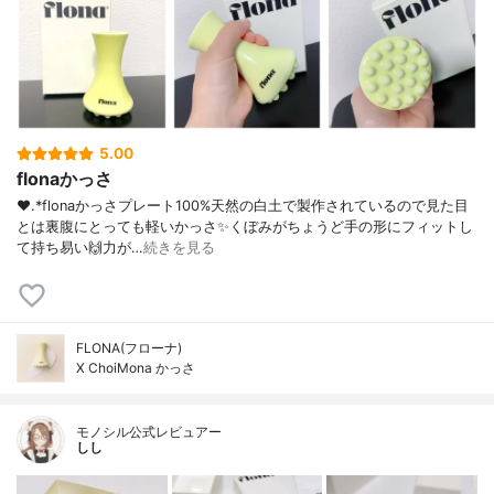
5.00
flonaかっさ
❤︎.*⁡flonaかっさプレート⁡100%天然の白土で製作されているので見た目
とは裏腹にとっても軽いかっさ✨くぼみがちょうど手の形にフィットし
て持ち易い🙌力が…
続きを見る
FLONA(フローナ)
X ChoiMona かっさ
モノシル公式レビュアー
しし