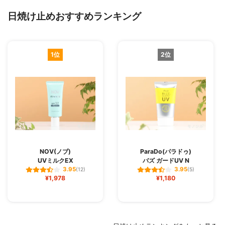
日焼け止めおすすめランキング
1位
2位
NOV(ノブ)
ParaDo(パラドゥ)
UVミルクEX
バズ ガードUV N
3.95
3.95
(12)
(5)
¥1,978
¥1,180