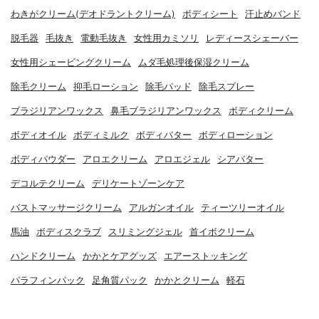
わきがクリーム(デオドラントクリーム)
ボディシート
汗止めバンド
脱毛器
毛抜き
電動毛抜き
女性用カミソリ
レディースシェーバー
女性用シェービングクリーム
ムダ毛処理後保湿クリーム
除毛クリーム
抑毛ローション
除毛パッド
除毛スプレー
ブラジリアンワックス
鼻毛ブラジリアンワックス
ボディクリーム
ボディオイル
ボディミルク
ボディバター
ボディローション
ボディパウダー
アロエクリーム
アロエジェル
シアバター
デコルテクリーム
デリケートゾーンケア
バストマッサージクリーム
アルガンオイル
ティーツリーオイル
馬油
ボディスクラブ
スリミングジェル
首イボクリーム
ハンドクリーム
かかとケアグッズ
エアーストッキング
パラフィンパック
足角質パック
かかとクリーム
軽石