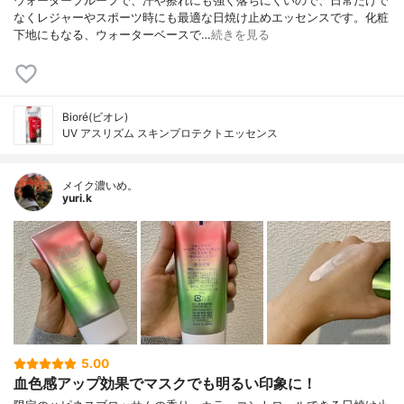
ウォータープルーフで、汗や擦れにも強く落ちにくいので、日常だけで
なくレジャーやスポーツ時にも最適な日焼け止めエッセンスです。化粧
下地にもなる、ウォーターベースで…
続きを見る
Bioré(ビオレ)
UV アスリズム スキンプロテクトエッセンス
メイク濃いめ。
yuri.k
5.00
血色感アップ効果でマスクでも明るい印象に！