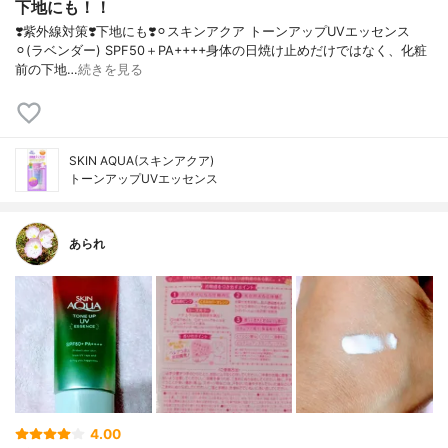
下地にも！！
❣️紫外線対策❣️下地にも❣️⚪︎スキンアクア トーンアップUVエッセンス
⚪︎(ラベンダー) SPF50＋PA++++身体の日焼け止めだけではなく、化粧
前の下地…
続きを見る
SKIN AQUA(スキンアクア)
トーンアップUVエッセンス
あられ
4.00