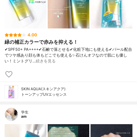
4.00
緑の補正カラーで赤みを抑える！
✔︎SPF50+ PA++++✔︎石鹸で落とせる✔︎化粧下地にも使える✔︎パール配合
でツヤ感あり顔も体もどこでも使える✨石けんオフなので肌にも優し
い！ミントグリ…
続きを見る
SKIN AQUA(スキンアクア)
トーンアップUVエッセンス
学生
am