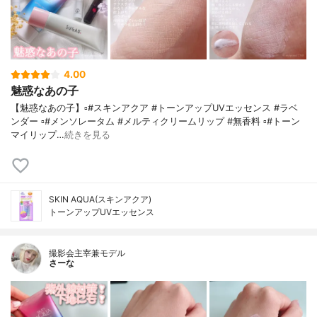
4.00
魅惑なあの子
【魅惑なあの子】▫️#スキンアクア #トーンアップUVエッセンス #ラベ
ンダー ▫️#メンソレータム #メルティクリームリップ #無香料 ▫️#トーン
マイリップ…
続きを見る
SKIN AQUA(スキンアクア)
トーンアップUVエッセンス
撮影会主宰兼モデル
さーな