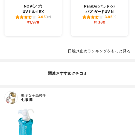
NOV(ノブ)
ParaDo(パラドゥ)
UVミルクEX
バズ ガードUV N
3.95
3.95
(12)
(5)
¥1,978
¥1,180
日焼け止めランキングをもっと見る
関連おすすめクチコミ
現役女子高校生
七瀬 麗