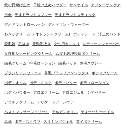
飲む日焼け止め
日焼け止めパウダー
サンオイル
アフターサンケア
日傘
デオドラントスプレー
デオドラントスティック
デオドラントロールオン
デオドラントウォーター
わきがクリーム(デオドラントクリーム)
ボディシート
汗止めバンド
脱毛器
毛抜き
電動毛抜き
女性用カミソリ
レディースシェーバー
女性用シェービングクリーム
ムダ毛処理後保湿クリーム
除毛クリーム
抑毛ローション
除毛パッド
除毛スプレー
ブラジリアンワックス
鼻毛ブラジリアンワックス
ボディクリーム
ボディオイル
ボディミルク
ボディバター
ボディローション
ボディパウダー
アロエクリーム
アロエジェル
シアバター
デコルテクリーム
デリケートゾーンケア
バストマッサージクリーム
アルガンオイル
ティーツリーオイル
馬油
ボディスクラブ
スリミングジェル
首イボクリーム