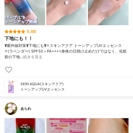
5.00
下地にも！！
❣️紫外線対策❣️下地にも❣️⚪︎スキンアクア トーンアップUVエッセンス
⚪︎(ラベンダー) SPF50＋PA++++身体の日焼け止めだけではなく、化粧
前の下地…
続きを見る
SKIN AQUA(スキンアクア)
トーンアップUVエッセンス
あられ