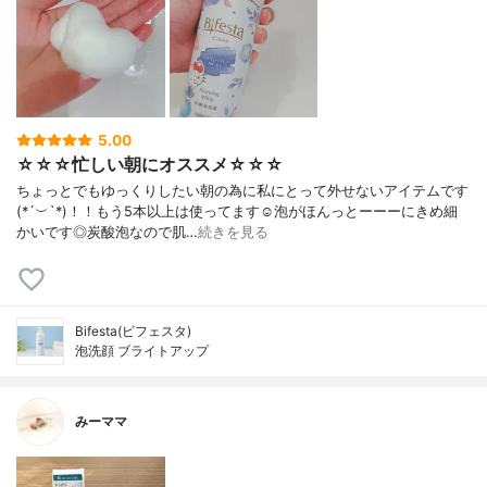
5.00
☆☆☆忙しい朝にオススメ☆☆☆
ちょっとでもゆっくりしたい朝の為に私にとって外せないアイテムです
(*´︶`*)！！もう5本以上は使ってます☺️泡がほんっとーーーにきめ細
かいです◎炭酸泡なので肌…
続きを見る
Bifesta(ビフェスタ)
泡洗顔 ブライトアップ
みーママ