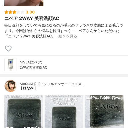
3.00
ニベア 2WAY 美容洗顔AC
毎日洗顔をしていても気になるのが毛穴のザラつきや皮脂による毛穴つ
まり。今回はそれらの悩みを解消すべく、ニベアさんからいただいた
『ニベア 2WAY 美容洗顔AC』…
続きを見る
NIVEA(ニベア)
2WAY美容洗顔AC
MAQUIA公式インフルエンサー・コスメ…
｜ほなみ｜