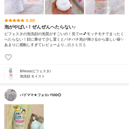
5.00
泡がやばい！ぜんぜんへたらない♪
ビフェスタの泡洗顔の泡質がすごいの！見て👀💕モッチモチでまったく
へたらない！顔に乗せて少し置くとパチパチ泡が弾けるから楽しい😆✨
あまりに感動しすぎてレビューより…
続きを見る
Bifesta(ビフェスタ)
泡洗顔 モイスト
バドママ★フォロバ100◎