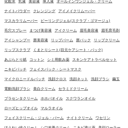
化粧水
乳液
美容液
導入液
オールインワンジェル・クリーム
ナイトパウダー
クレンジング
アイメイクリムーバー
マスカラリムーバー
ピーリングジェル(スクラブ・ゴマージュ)
毛穴スプレー
まつげ美容液
アイクリーム
眉毛美容液
眉毛育毛剤
アイシャンプー
唇美容液
リップバーム
唇パック
リップクリーム
リップスクラブ
くまとりシート(目元ケアシート・パック)
あぶらとり紙
コットン
シミ用飲み薬
スキンケアトラベルセット
ニキビパッチ
フェイスパック・シートマスク
マイクロニードルパッチ
洗顔クロス
洗顔ネット
洗顔ブラシ
繭玉
電動洗顔ブラシ
美白クリーム
セラミドクリーム
プラセンタクリーム
ホホバオイル
スクワランオイル
ローズヒップオイル
マルラオイル
フェイスクリーム・ジェル・バーム
ナイトクリーム
ワセリン
ほうれい線クリーム
シワ改善クリーム
ニキビ塗り薬
美顔ローラー