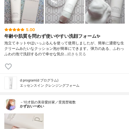
5.00
年齢や肌質を問わず使いやすい洗顔フォーム✨
泡立てネットやほいっぷるんを使って使用しましたが、簡単に濃密な生
クリームみたいなクッション泡が簡単にできます。弾力のある、ふわっ
ふわの泡で洗顔するので幸せな気分…
続きを見る
d program(d プログラム)
エッセンスイン クレンジングフォーム
－10才肌の美容愛好家／受賞歴複数
かずおいーめい