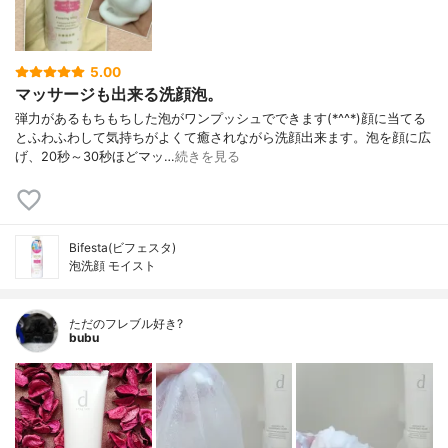
5.00
マッサージも出来る洗顔泡。
弾力があるもちもちした泡がワンプッシュでできます(*^^*)顔に当てる
とふわふわして気持ちがよくて癒されながら洗顔出来ます。泡を顔に広
げ、20秒～30秒ほどマッ…
続きを見る
Bifesta(ビフェスタ)
泡洗顔 モイスト
ただのフレブル好き?
bubu