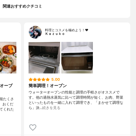
関連おすすめクチコミ
料理とコスメを極めよう！♥
Ｋａｚｕｋｏ
5.00
秀オーブ
簡単調理！オーブン
ウォーターオーブンの性能と調理の手軽さがオススメで
す。他の過熱水蒸気に比べて調理時間が短く、お肉、野菜
能たくさ
といったものを一緒に入れて調理でき、「まかせて調理な
、おくだ
ら」決…
続きを見る
てくれた