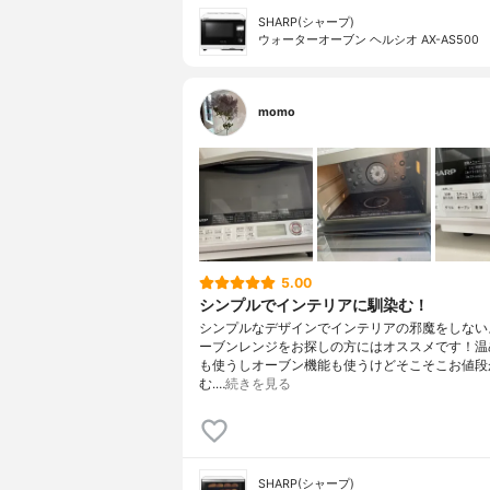
SHARP(シャープ)
ウォーターオーブン ヘルシオ AX-AS500
momo
5.00
シンプルでインテリアに馴染む！
シンプルなデザインでインテリアの邪魔をしない
ーブンレンジをお探しの方にはオススメです！温
も使うしオーブン機能も使うけどそこそこお値段
む.…
続きを見る
SHARP(シャープ)