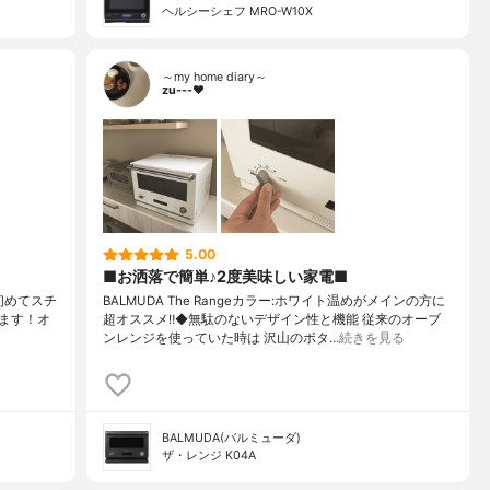
ヘルシーシェフ MRO-W10X
～my home diary～
zu---❤︎
5.00
■お洒落で簡単♪2度美味しい家電■
月】初めてスチ
BALMUDA The Rangeカラー:ホワイト温めがメインの方に
ます！オ
超オススメ‼︎◆無駄のないデザイン性と機能 従来のオーブ
ンレンジを使っていた時は 沢山のボタ…
続きを見る
BALMUDA(バルミューダ)
ザ・レンジ K04A