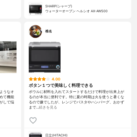
SHARP(シャープ)
ウォーターオーブン ヘルシオ AX-AW500
椎名
4.00
ボタン１つで美味しく料理できる
ようなオ
ボウルに材料を入れてスタートするだけで料理が出来上が
めて機能
るのが本当に便利です。特に夏の時期は火を使うと暑くな
がして悩
るので嫌でしたが、レンジでパスタやハンバーグ、おかず
まで…
続きを見る
日立(HITACHI)