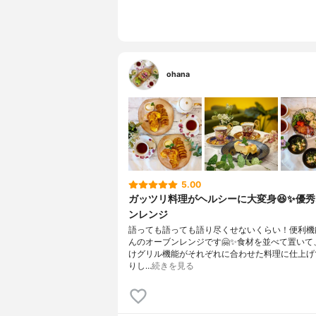
ohana
5.00
ガッツリ料理がヘルシーに大変身😆✨優
ンレンジ
語っても語っても語り尽くせないくらい！便利機
んのオーブンレンジです🤗✨食材を並べて置いて
けグリル機能がそれぞれに合わせた料理に仕上げ
りし…
続きを見る