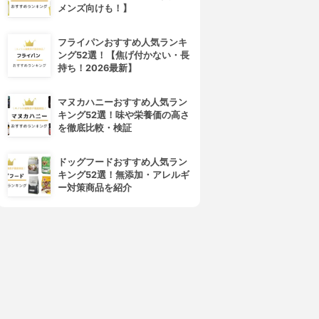
4位
5位
メンズ向けも！】
フライパンおすすめ人気ランキ
ング52選！【焦げ付かない・長
持ち！2026最新】
マヌカハニーおすすめ人気ラン
キング52選！味や栄養価の高さ
を徹底比較・検証
SHARP(シャープ)
東芝(TOSHIBA)
ウォーターオーブン ヘルシオ
過熱水蒸気オーブンレンジ ER-
ドッグフードおすすめ人気ラン
AX-XW600
SD3000
キング52選！無添加・アレルギ
3.91
3.91
(5)
(1)
ー対策商品を紹介
¥113,405
¥57,750