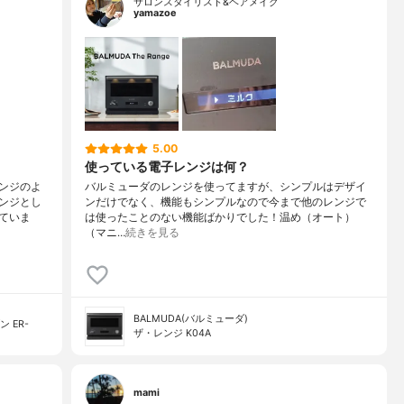
サロンスタイリスト&ヘアメイク
yamazoe
5.00
使っている電子レンジは何？
ンジのよ
バルミューダのレンジを使ってますが、シンプルはデザイ
ンジとし
ンだけでなく、機能もシンプルなので今まで他のレンジで
ていま
は使ったことのない機能ばかりでした！温め（オート）
（マニ…
続きを見る
BALMUDA(バルミューダ)
 ER-
ザ・レンジ K04A
mami