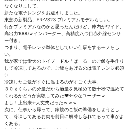
なくなりまして。
新たな電子レンジをお迎えしました。
東芝の新製品、ER-VS23 プレミアムモデルらしい。
何がプレミアムなのかと思ったんだけど、庫内がワイド、
高出力1000ｗインバーター、高精度八つ目赤外線センサ
ー付き。
つまり、電子レンジ単体としていい仕事をするモノらし
い。
我が家では愛犬のトイプードル「ぱーる」のご飯を手作り
して冷凍してあるので、ご飯をあげるのは電子レンジ必須
✨
冷凍したご飯がすぐに温まるのがすごく大事。
３０ｇくらいの分量だから適量を見極めて数十秒で温めて
くれるかどうか実験してみた❤←やなユーザーｗ
よし！上出来✨大丈夫だったｗｗｗ
次に、仕事から帰って、家族のご飯の準備をしようとし
て、冷凍してあるお肉を前日に解凍し忘れてるって事がよ
くある。