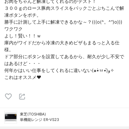
お肉をちゃんと解凍してくれるのかテスト！
３００ｇのロース豚肉スライスをパックごとぶちこんで解
凍ボタンをポチ。
勝手に計測して上手に解凍できるかな～？(((o(^。^")o)))
ワクワク
よし！賢い！！ｗ
庫内がワイドだから冷凍の大きめピザもまるっと入る仕
様。
ドア部分にボタンを設置してあるから、耐久が少し不安で
はあるけど・・・
何年かはいい仕事をしてくれるに違いない(๑•̀ㅂ•́)و✧
これはオススメ❤
東芝(TOSHIBA)
単機能レンジ ER-VS23