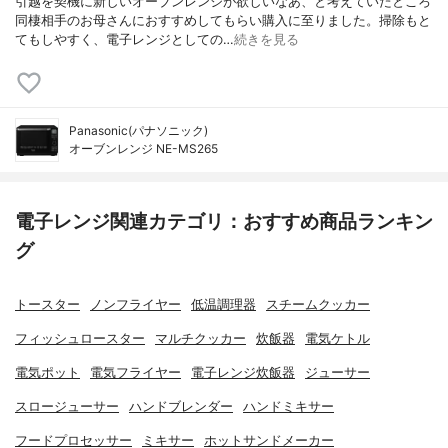
引越を契機に新しいオーブンレンジが欲しいなあ、と考えていたところ
同棲相手のお母さんにおすすめしてもらい購入に至りました。掃除もと
てもしやすく、電子レンジとしての…
続きを見る
Panasonic(パナソニック)
オーブンレンジ NE-MS265
電子レンジ関連カテゴリ：おすすめ商品ランキン
グ
トースター
ノンフライヤー
低温調理器
スチームクッカー
フィッシュロースター
マルチクッカー
炊飯器
電気ケトル
電気ポット
電気フライヤー
電子レンジ炊飯器
ジューサー
スロージューサー
ハンドブレンダー
ハンドミキサー
フードプロセッサー
ミキサー
ホットサンドメーカー