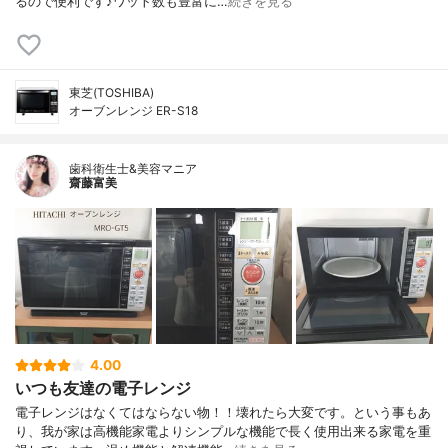
るので便利です♪ワット数も豊富に…
続きを見る
東芝(TOSHIBA)
オーブンレンジ ER-S18
歯科衛生士&美容マニア
齋藤富美
4.00
いつも友達の電子レンジ
電子レンジはなくてはならない物！！壊れたら大変です。という事もあ
り、我が家は高機能家電よりシンプルな機能で長く使用出来る家電を重