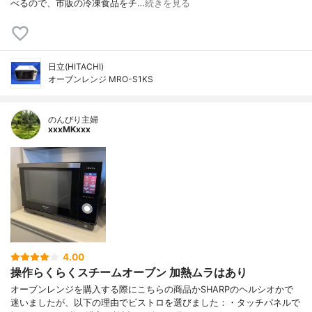
べるので、市販の冷凍食品をチ…
続きを見る
日立(HITACHI)
オーブンレンジ MRO-S1KS
のんびり主婦
xxxMKxxx
4.00
操作らくらくスチームオーブン 加熱ムラはあり
オーブンレンジを購入する際にこちらの商品かSHARPのヘルシオかで
迷いましたが、以下の理由でビストロを選びました：・タッチパネルで