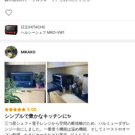
日立(HITACHI)
ヘルシーシェフ MRO-VW1
MIKAKO
5.00
シンプルで豊かなキッチンに✨
三つ星シェフ＋電子レンジから空間の断捨離のため、バルミューダザレ
ンジ一台にしました。一番使う機能は温め機能、そしてトーストやオー
ブン料理、たまにケーキなどお菓子…
続きを見る