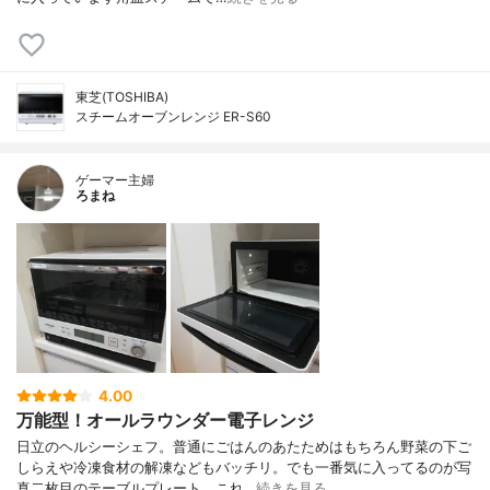
東芝(TOSHIBA)
スチームオーブンレンジ ER-S60
ゲーマー主婦
ろまね
4.00
万能型！オールラウンダー電子レンジ
日立のヘルシーシェフ。普通にごはんのあたためはもちろん野菜の下ご
しらえや冷凍食材の解凍などもバッチリ。でも一番気に入ってるのが写
真二枚目のテーブルプレート。これ…
続きを見る