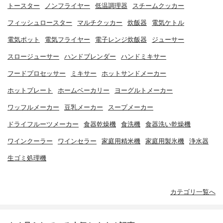
トースター
ノンフライヤー
低温調理器
スチームクッカー
フィッシュロースター
マルチクッカー
炊飯器
電気ケトル
電気ポット
電気フライヤー
電子レンジ炊飯器
ジューサー
スロージューサー
ハンドブレンダー
ハンドミキサー
フードプロセッサー
ミキサー
ホットサンドメーカー
ホットプレート
ホームベーカリー
ヨーグルトメーカー
ワッフルメーカー
豆乳メーカー
スープメーカー
ドライフルーツメーカー
食器乾燥機
食洗機
食器洗い乾燥機
ワインクーラー
ワインセラー
家庭用精米機
家庭用製氷機
浄水器
生ゴミ処理機
カテゴリ一覧へ