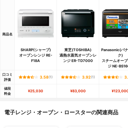
商品名
SHARP(シャープ)
東芝(TOSHIBA)
Panasonic(
オーブンレンジ RE-
過熱水蒸気オーブンレ
ク)
F18A
ンジ ER-TD7000
スチームオーブ
ジ NE-BS1
口コミ
3.58
(1)
3.92
(1)
3
評価
値段
¥25,030
¥83,000
¥123,00
料金
電子レンジ・オーブン・ロースターの関連商品