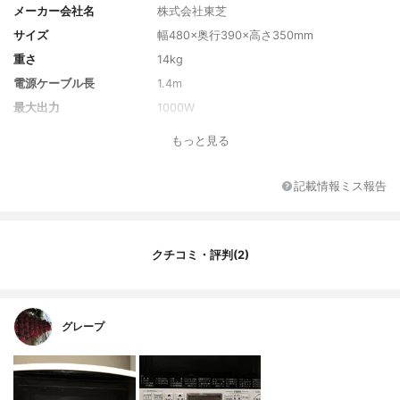
メーカー会社名
株式会社東芝
サイズ
幅480×奥行390×高さ350mm
重さ
14kg
電源ケーブル長
1.4m
最大出力
1000W
出力切り替え
600W、500W、200W、100W
もっと見る
電源のヘルツ数について
全国対応(共用・ヘルツフリー)
カラー
ブラック
記載情報ミス報告
付属品
角皿（鉄板ホーロー）1枚、取扱説明書 兼
料理集
クチコミ・評判(2)
グレープ