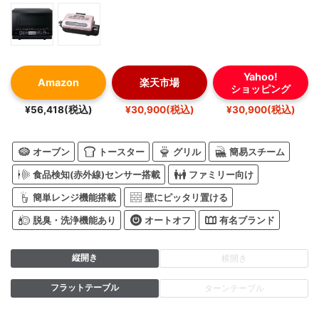
Yahoo!
Amazon
楽天市場
ショッピング
¥56,418(税込)
¥30,900(税込)
¥30,900(税込)
オーブン
トースター
グリル
簡易スチーム
食品検知(赤外線)センサー搭載
ファミリー向け
簡単レンジ機能搭載
壁にピッタリ置ける
脱臭・洗浄機能あり
オートオフ
有名ブランド
縦開き
横開き
フラットテーブル
ターンテーブル