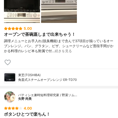
5.00
オーブンで茶碗蒸しまで出来ちゃう！
調理メニューとお手入れ(脱臭機能)まで含んで37項目が揃っているオー
ブンレンジ。パン、グラタン、ピザ、シュークリームなど普段手間がか
かる料理のレシピ本も附属で付…
続きを見る
東芝(TOSHIBA)
角皿式スチームオーブンレンジ ER-TD70
パティシエ兼時短料理研究家 / 野菜ソム…
矢野 尚美
4.00
ボタンひとつで楽ちん！