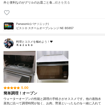
外と便利なのがグリルのお皿ごと食…
続きを見る
Panasonic(パナソニック)
ビストロ スチームオーブンレンジ NE-BS657
料理とコスメを極めよう！♥
Ｋａｚｕｋｏ
5.00
簡単調理！オーブン
ウォーターオーブンの性能と調理の手軽さがオススメです。他の過熱水
蒸気に比べて調理時間が短く、お肉、野菜といったものを一緒に入れて