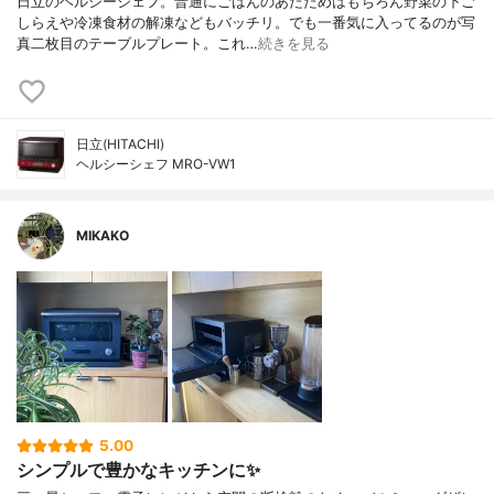
日立のヘルシーシェフ。普通にごはんのあたためはもちろん野菜の下ご
しらえや冷凍食材の解凍などもバッチリ。でも一番気に入ってるのが写
真二枚目のテーブルプレート。これ…
続きを見る
日立(HITACHI)
ヘルシーシェフ MRO-VW1
MIKAKO
5.00
シンプルで豊かなキッチンに✨