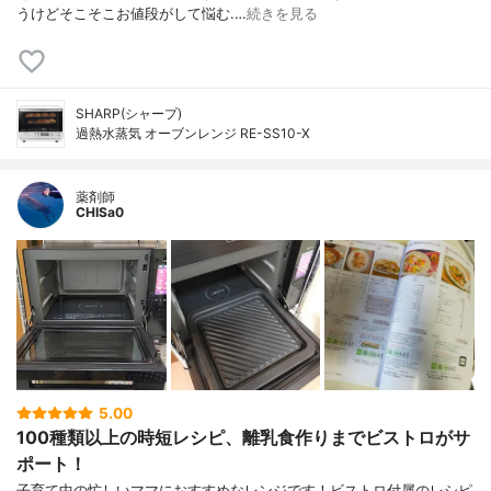
うけどそこそこお値段がして悩む.…
続きを見る
SHARP(シャープ)
過熱水蒸気 オーブンレンジ RE-SS10-X
薬剤師
CHISa0
5.00
100種類以上の時短レシピ、離乳食作りまでビストロがサ
ポート！
子育て中の忙しいママにおすすめなレンジです！ビストロ付属のレシピ