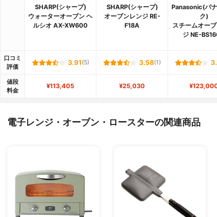
SHARP(シャープ)
SHARP(シャープ)
Panasonic(
ウォーターオーブン ヘ
オーブンレンジ RE-
ク)
ルシオ AX-XW600
F18A
スチームオーブ
ジ NE-BS1
口コミ
3.91
(5)
3.58
(1)
3
評価
値段
¥113,405
¥25,030
¥123,00
料金
電子レンジ・オーブン・ロースターの関連商品