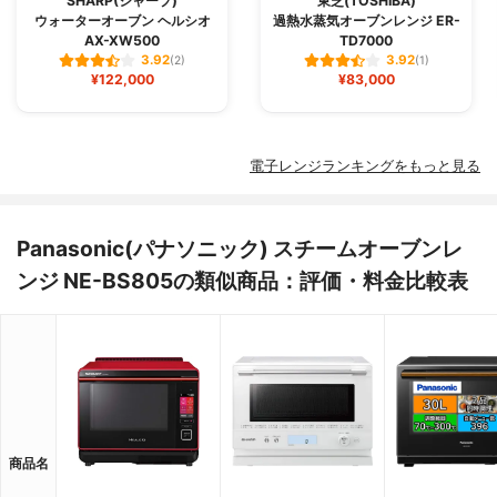
SHARP(シャープ)
東芝(TOSHIBA)
ウォーターオーブン ヘルシオ
過熱水蒸気オーブンレンジ ER-
AX-XW500
TD7000
3.92
3.92
(2)
(1)
¥122,000
¥83,000
電子レンジランキングをもっと見る
Panasonic(パナソニック) スチームオーブンレ
ンジ NE-BS805の類似商品：評価・料金比較表
商品名