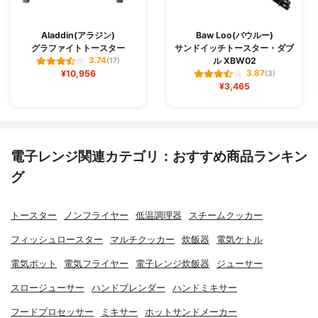
Aladdin(アラジン)
Baw Loo(バウルー)
グラファイトトースター
サンドイッチトースター・ダブ
ル XBW02
3.74
(17)
¥10,956
3.87
(3)
¥3,465
電子レンジ関連カテゴリ：おすすめ商品ランキン
グ
トースター
ノンフライヤー
低温調理器
スチームクッカー
フィッシュロースター
マルチクッカー
炊飯器
電気ケトル
電気ポット
電気フライヤー
電子レンジ炊飯器
ジューサー
スロージューサー
ハンドブレンダー
ハンドミキサー
フードプロセッサー
ミキサー
ホットサンドメーカー