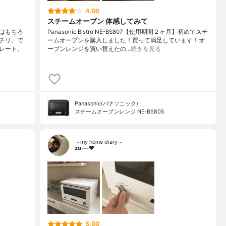
4.00
スチームオーブン 体感してみて
はもちろ
Panasonic Bistro NE-BS807【使用期間２ヶ月】初めてスチ
チリ。で
ームオーブンを購入しました！買って満足しています！オ
レート。
ーブンレンジを買い替えたの…
続きを見る
Panasonic(パナソニック)
スチームオーブンレンジ NE-BS805
～my home diary～
zu---❤︎
5.00