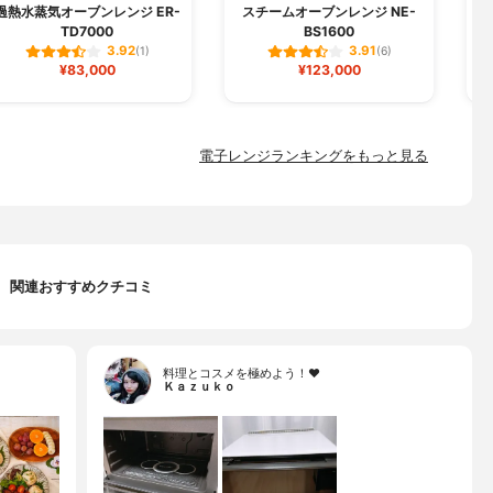
過熱水蒸気オーブンレンジ ER-
スチームオーブンレンジ NE-
TD7000
BS1600
3.92
3.91
(1)
(6)
¥83,000
¥123,000
電子レンジランキングをもっと見る
関連おすすめクチコミ
料理とコスメを極めよう！♥
Ｋａｚｕｋｏ