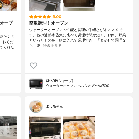
5.00
秀オーブ
簡単調理！オーブン
ウォーターオーブンの性能と調理の手軽さがオススメで
す。他の過熱水蒸気に比べて調理時間が短く、お肉、野菜
能たくさ
といったものを一緒に入れて調理でき、「まかせて調理な
、おくだ
ら」決…
続きを見る
てくれた
SHARP(シャープ)
ウォーターオーブン ヘルシオ AX-AW500
よっちゃん