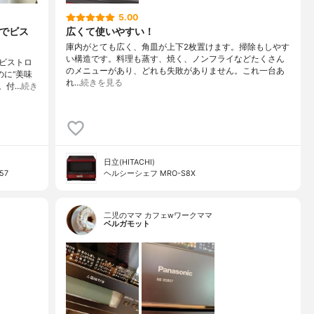
5.00
までビス
広くて使いやすい！
庫内がとても広く、角皿が上下2枚置けます。掃除もしやす
い構造です。料理も蒸す、焼く、ノンフライなどたくさん
ビストロ
のメニューがあり、どれも失敗がありません。これ一台あ
のに“美味
れ…
続きを見る
。付…
続き
日立(HITACHI)
57
ヘルシーシェフ MRO-S8X
二児のママ カフェwワークママ
ベルガモット