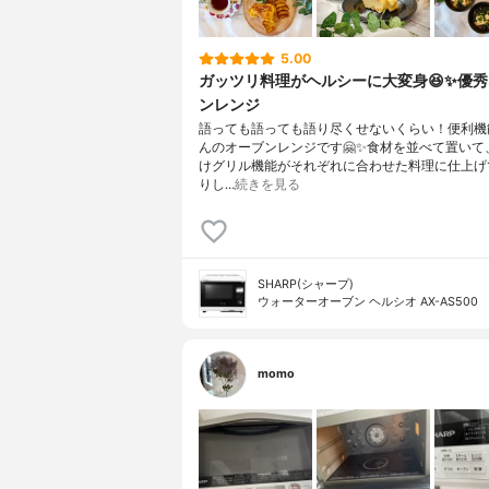
5.00
ガッツリ料理がヘルシーに大変身😆✨優
ンレンジ
語っても語っても語り尽くせないくらい！便利機
んのオーブンレンジです🤗✨食材を並べて置いて
けグリル機能がそれぞれに合わせた料理に仕上げ
りし…
続きを見る
SHARP(シャープ)
ウォーターオーブン ヘルシオ AX-AS500
momo