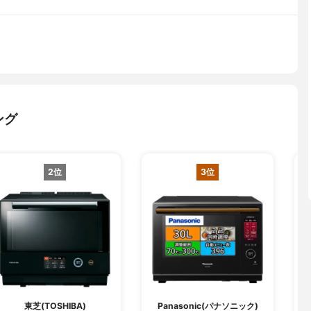
ング
2位
3位
東芝(TOSHIBA)
Panasonic(パナソニック)