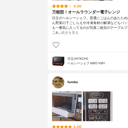
4.00
万能型！オールラウンダー電子レンジ
日立のヘルシーシェフ。普通にごはんのあたため
ん野菜の下ごしらえや冷凍食材の解凍などもバッ
も一番気に入ってるのが写真二枚目のテーブルプ
これ…
続きを見る
日立(HITACHI)
ヘルシーシェフ MRO-VW1
fumika
5.00