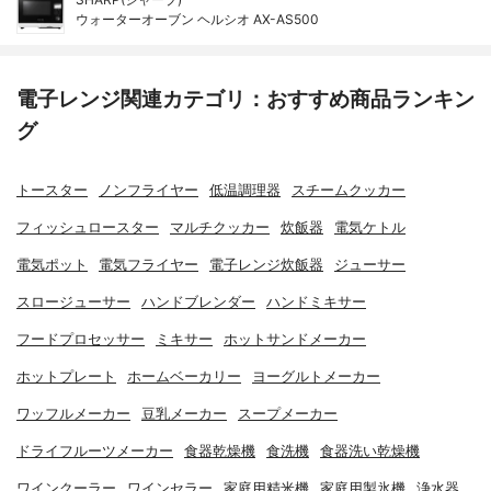
ウォーターオーブン ヘルシオ AX-AS500
電子レンジ関連カテゴリ：おすすめ商品ランキン
グ
トースター
ノンフライヤー
低温調理器
スチームクッカー
フィッシュロースター
マルチクッカー
炊飯器
電気ケトル
電気ポット
電気フライヤー
電子レンジ炊飯器
ジューサー
スロージューサー
ハンドブレンダー
ハンドミキサー
フードプロセッサー
ミキサー
ホットサンドメーカー
ホットプレート
ホームベーカリー
ヨーグルトメーカー
ワッフルメーカー
豆乳メーカー
スープメーカー
ドライフルーツメーカー
食器乾燥機
食洗機
食器洗い乾燥機
ワインクーラー
ワインセラー
家庭用精米機
家庭用製氷機
浄水器