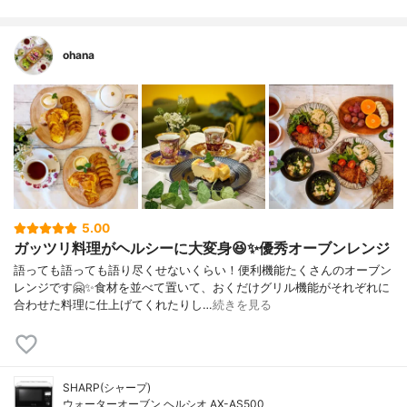
ohana
5.00
ガッツリ料理がヘルシーに大変身😆✨優秀オーブンレンジ
語っても語っても語り尽くせないくらい！便利機能たくさんのオーブン
レンジです🤗✨食材を並べて置いて、おくだけグリル機能がそれぞれに
合わせた料理に仕上げてくれたりし…
続きを見る
SHARP(シャープ)
ウォーターオーブン ヘルシオ AX-AS500