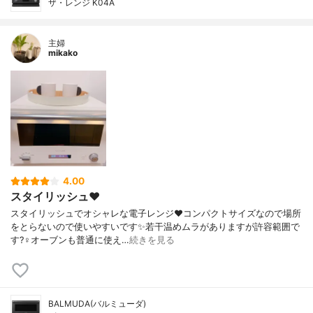
ザ・レンジ K04A
主婦
mikako
4.00
スタイリッシュ❤️
スタイリッシュでオシャレな電子レンジ❤️コンパクトサイズなので場所
をとらないので使いやすいです✨若干温めムラがありますが許容範囲で
す?‍♀️オーブンも普通に使え…
続きを見る
BALMUDA(バルミューダ)