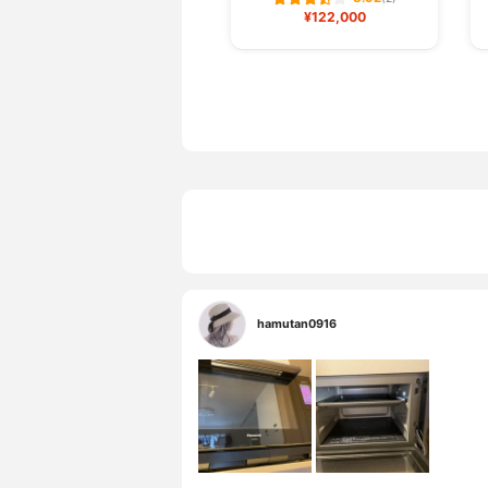
¥122,000
hamutan0916