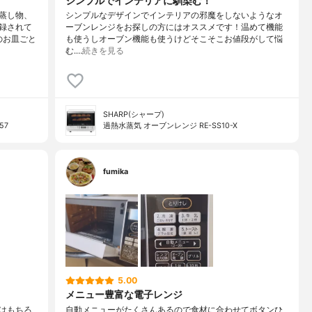
シンプルでインテリアに馴染む！
蒸し物、
シンプルなデザインでインテリアの邪魔をしないようなオ
録されて
ーブンレンジをお探しの方にはオススメです！温めて機能
のお皿ごと
も使うしオーブン機能も使うけどそこそこお値段がして悩
む.…
続きを見る
SHARP(シャープ)
57
過熱水蒸気 オーブンレンジ RE-SS10-X
fumika
5.00
メニュー豊富な電子レンジ
はもちろ
自動メニューがたくさんあるので食材に合わせてボタンひ