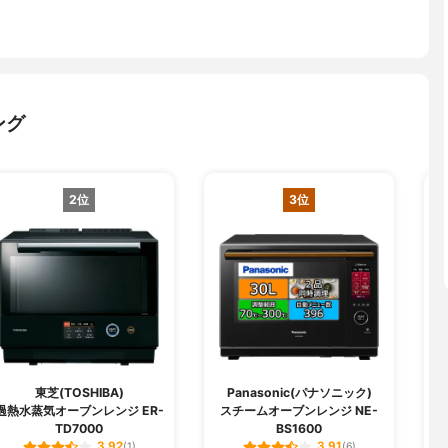
ング
2位
3位
東芝(TOSHIBA)
Panasonic(パナソニック)
過熱水蒸気オーブンレンジ ER-
スチームオーブンレンジ NE-
TD7000
BS1600
3.92
3.91
(1)
(6)