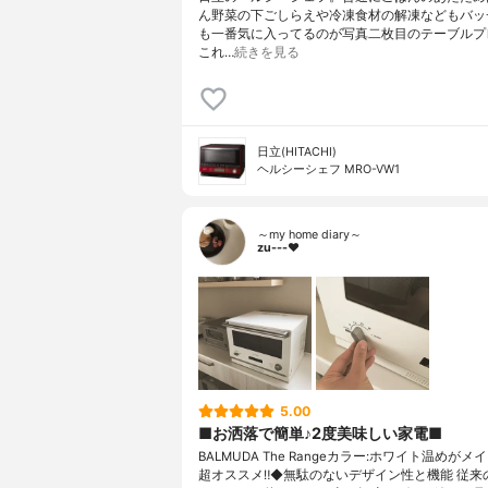
ん野菜の下ごしらえや冷凍食材の解凍などもバッ
も一番気に入ってるのが写真二枚目のテーブルプ
これ…
続きを見る
日立(HITACHI)
ヘルシーシェフ MRO-VW1
～my home diary～
zu---❤︎
5.00
■お洒落で簡単♪2度美味しい家電■
BALMUDA The Rangeカラー:ホワイト温めが
超オススメ‼︎◆無駄のないデザイン性と機能 従来