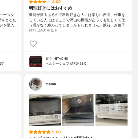
4.00
料理好きにはおすすめ
トースタ
機能が沢山あるので料理好きな人には楽しい反面、仕事を
所をとるた
している人にはそこまで沢山の機能があっても忙しくて使
ジを購入
う暇がなく終わってしまうかもしれません。以前、お菓子
作り…
続きを見る
日立(HITACHI)
57
ヘルシーシェフ MRO-S8X
momo
5.00