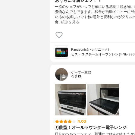
おうちに専属シェフ！？
一流のシェフがいつでも家にいる感覚！焼き物、
煮物なんでもできます。和食が自動メニューに登
いるのも嬉しいですね♪意外と便利なのがグリル
食…
続きを見る
Panasonic(パナソニック)
ビストロ スチームオーブンレンジ NE-BS6
ゲーマー主婦
ろまね
4.00
万能型！オールラウンダー電子レンジ
日立のヘルシーシェフ。普通にごはんのあたため