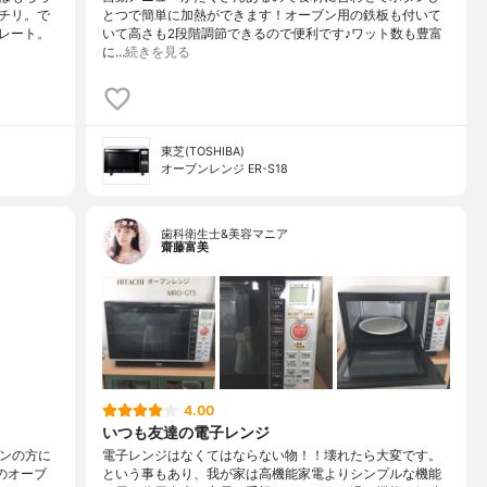
チリ。で
とつで簡単に加熱ができます！オーブン用の鉄板も付いて
レート。
いて高さも2段階調節できるので便利です♪ワット数も豊富
に…
続きを見る
東芝(TOSHIBA)
オーブンレンジ ER-S18
歯科衛生士&美容マニア
齋藤富美
4.00
いつも友達の電子レンジ
メインの方に
電子レンジはなくてはならない物！！壊れたら大変です。
のオーブ
という事もあり、我が家は高機能家電よりシンプルな機能