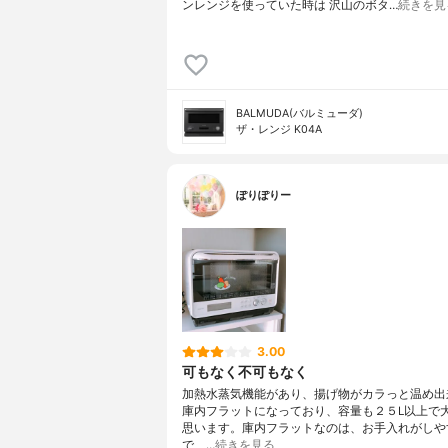
ンレンジを使っていた時は 沢山のボタ…
続きを見
BALMUDA(バルミューダ)
ザ・レンジ K04A
ぽりぽりー
3.00
可もなく不可もなく
加熱水蒸気機能があり、揚げ物がカラっと温め出
庫内フラットになっており、容量も２５L以上で
思います。庫内フラットなのは、お手入れがしや
で、…
続きを見る