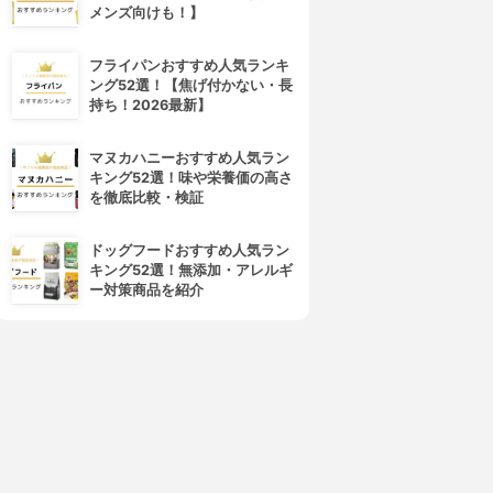
メンズ向けも！】
フライパンおすすめ人気ランキ
ング52選！【焦げ付かない・長
持ち！2026最新】
マヌカハニーおすすめ人気ラン
キング52選！味や栄養価の高さ
を徹底比較・検証
4位
5位
ドッグフードおすすめ人気ラン
キング52選！無添加・アレルギ
ー対策商品を紹介
SHARP(シャープ)
東芝(TOSHIBA)
ウォーターオーブン ヘルシオ
過熱水蒸気オーブンレンジ ER-
AX-XW600
SD3000
3.91
3.91
(5)
(1)