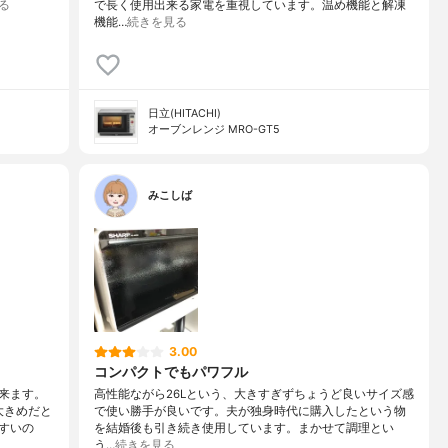
る
で長く使用出来る家電を重視しています。温め機能と解凍
機能…
続きを見る
日立(HITACHI)
オーブンレンジ MRO-GT5
みこしば
3.00
コンパクトでもパワフル
来ます。
高性能ながら26Lという、大きすぎずちょうど良いサイズ感
大きめだと
で使い勝手が良いです。夫が独身時代に購入したという物
すいの
を結婚後も引き続き使用しています。まかせて調理とい
う…
続きを見る