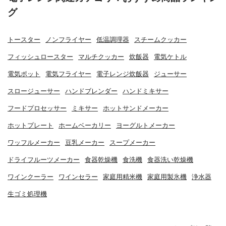
グ
トースター
ノンフライヤー
低温調理器
スチームクッカー
フィッシュロースター
マルチクッカー
炊飯器
電気ケトル
電気ポット
電気フライヤー
電子レンジ炊飯器
ジューサー
スロージューサー
ハンドブレンダー
ハンドミキサー
フードプロセッサー
ミキサー
ホットサンドメーカー
ホットプレート
ホームベーカリー
ヨーグルトメーカー
ワッフルメーカー
豆乳メーカー
スープメーカー
ドライフルーツメーカー
食器乾燥機
食洗機
食器洗い乾燥機
ワインクーラー
ワインセラー
家庭用精米機
家庭用製氷機
浄水器
生ゴミ処理機