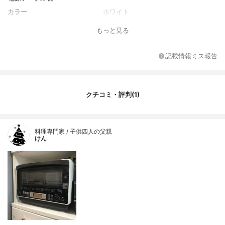
カラー
ホワイト
オーブンの温度調整幅について
-10℃、20℃、35℃、50℃
もっと見る
オーブンの最高温度について
250℃
付属品
説明書
記載情報ミス報告
クチコミ・評判(1)
料理専門家 / 子供四人の父親
けん