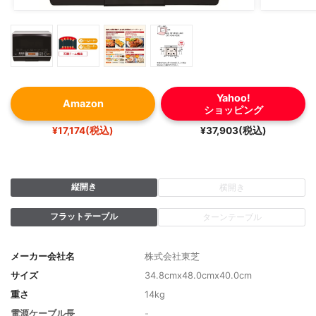
Yahoo!
Amazon
ショッピング
¥17,174(税込)
¥37,903(税込)
縦開き
横開き
フラットテーブル
ターンテーブル
メーカー会社名
株式会社東芝
サイズ
34.8cmx48.0cmx40.0cm
重さ
14kg
電源ケーブル長
-