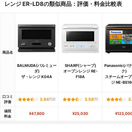
レンジ ER-LD8の類似商品：評価・料金比較表
商品名
BALMUDA(バルミュー
SHARP(シャープ)
Panasonic(
ダ)
オーブンレンジ RE-
ク)
ザ・レンジ K04A
F18A
スチームオーブ
ジ NE-BS1
口コミ
3.84
(13)
3.58
(1)
3
評価
値段
¥47,800
¥25,030
¥123,00
料金