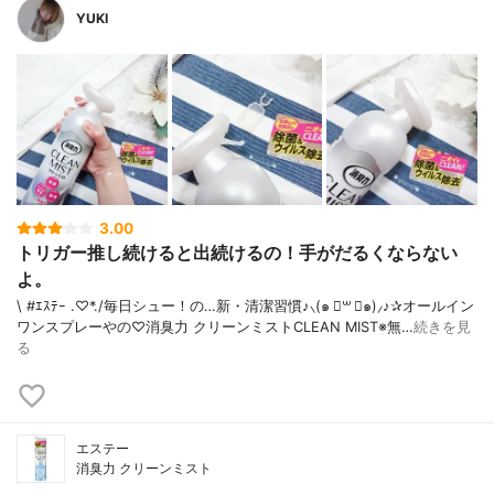
YUKI
3.00
トリガー推し続けると出続けるの！手がだるくならない
よ。
\ #ｴｽﾃｰ .♡*./ 毎日シュー！の…新・清潔習慣♪⸜(๑ ॑꒳ ॑๑)⸝♪✰オールイン
ワンスプレーやの♡消臭力 クリーンミストCLEAN MIST※無…
続きを見
る
エステー
消臭力 クリーンミスト