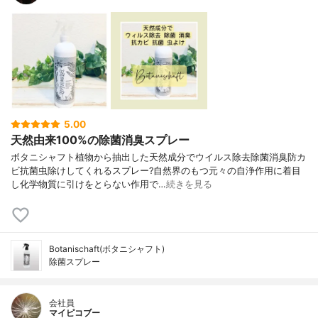
5.00
天然由来100%の除菌消臭スプレー
ボタニシャフト植物から抽出した天然成分でウイルス除去除菌消臭防カ
ビ抗菌虫除けしてくれるスプレー?自然界のもつ元々の自浄作用に着目
し化学物質に引けをとらない作用で…
続きを見る
Botanischaft(ボタニシャフト)
除菌スプレー
会社員
マイピコブー