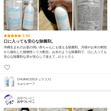
5.00
口に入っても安心な除菌剤。
沖縄生まれのお肌の弱い赤ちゃんにも使える除菌剤。月桃やお米の籾殻
から抽出した植物性シリカ配合。お水のような除菌剤で、口に入っても
安心な除菌剤な所が安心して使えて…
続きを見る
CHURACOS(チュラコス)
ちゅらセーフ
おやついりこ
おやついりこ