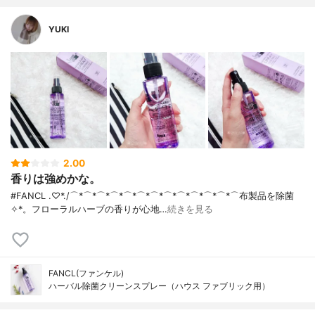
YUKI
2.00
香りは強めかな。
#FANCL .♡*./ ⌒*⌒*⌒*⌒*⌒*⌒*⌒*⌒*⌒*⌒*⌒*⌒*⌒ 布製品を除菌
✧︎*。 フローラルハーブの香りが心地…
続きを見る
FANCL(ファンケル)
ハーバル除菌クリーンスプレー（ハウス ファブリック用）