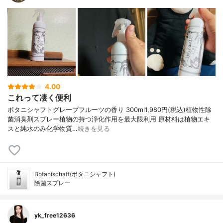
4.00
これって凄く便利
ボタニシャフトグレープフルーツの香り 300ml1,980円(税込)植物性除
菌消臭剤スプレー植物の持つ浄化作用を最大限利用 原材料は植物エキ
スと純水のみ化学物質…
続きを見る
Botanischaft(ボタニシャフト)
除菌スプレー
yk_free12636