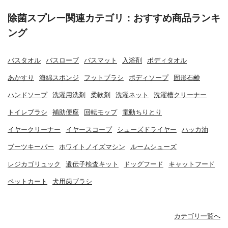
除菌スプレー関連カテゴリ：おすすめ商品ランキ
ング
バスタオル
バスローブ
バスマット
入浴剤
ボディタオル
あかすり
海綿スポンジ
フットブラシ
ボディソープ
固形石鹸
ハンドソープ
洗濯用洗剤
柔軟剤
洗濯ネット
洗濯槽クリーナー
トイレブラシ
補助便座
回転モップ
電動ちりとり
イヤークリーナー
イヤースコープ
シューズドライヤー
ハッカ油
ブーツキーパー
ホワイトノイズマシン
ルームシューズ
レジカゴリュック
遺伝子検査キット
ドッグフード
キャットフード
ペットカート
犬用歯ブラシ
カテゴリ一覧へ