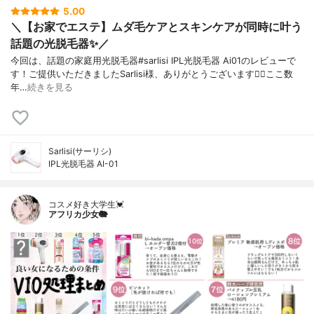
5.00
＼【お家でエステ】ムダ毛ケアとスキンケアが同時に叶う
話題の光脱毛器✨／
今回は、話題の家庭用光脱毛器#sarlisi IPL光脱毛器 Ai01のレビューで
す！ご提供いただきましたSarlisi様、ありがとうございます🙇‍♀️ここ数
年…
続きを見る
Sarlisi(サーリシ)
IPL光脱毛器 AI-01
コスメ好き大学生💓
アフリカ少女🐘