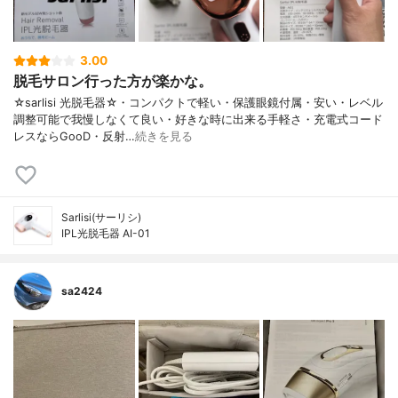
3.00
脱毛サロン行った方が楽かな。
☆sarlisi 光脱毛器☆・コンパクトで軽い・保護眼鏡付属・安い・レベル
調整可能で我慢しなくて良い・好きな時に出来る手軽さ・充電式コード
レスならGooD・反射…
続きを見る
Sarlisi(サーリシ)
IPL光脱毛器 AI-01
sa2424