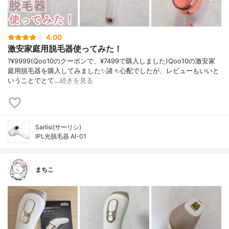
4.00
激安家庭用脱毛器使ってみた！
?¥9999(Qoo10のクーポンで、¥7499で購入しました)Qoo10の激安家
庭用脱毛器を購入してみました✨諸々心配でしたが、レビューもいいと
いうことでとて…
続きを見る
Sarlisi(サーリシ)
IPL光脱毛器 AI-01
まちこ