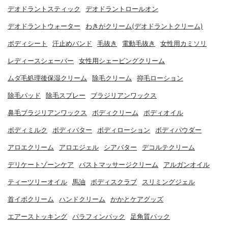
デオドラントスティック
デオドラントロールオン
デオドラントウォーター
わきがクリーム(デオドラントクリーム)
ボディシート
汗止めバンド
毛抜き
電動毛抜き
女性用カミソリ
レディースシェーバー
女性用シェービングクリーム
ムダ毛処理後保湿クリーム
除毛クリーム
抑毛ローション
除毛パッド
除毛スプレー
ブラジリアンワックス
鼻毛ブラジリアンワックス
ボディクリーム
ボディオイル
ボディミルク
ボディバター
ボディローション
ボディパウダー
アロエクリーム
アロエジェル
シアバター
デコルテクリーム
デリケートゾーンケア
バストマッサージクリーム
アルガンオイル
ティーツリーオイル
馬油
ボディスクラブ
スリミングジェル
首イボクリーム
ハンドクリーム
かかとケアグッズ
エアーストッキング
パラフィンパック
足角質パック