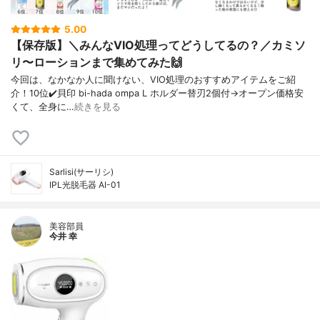
5.00
【保存版】＼みんなVIO処理ってどうしてるの？／カミソ
リ〜ローションまで集めてみた🙌
今回は、なかなか人に聞けない、VIO処理のおすすめアイテムをご紹
介！10位✔️貝印 bi-hada ompa L ホルダー替刃2個付→オープン価格安
くて、全身に…
続きを見る
Sarlisi(サーリシ)
IPL光脱毛器 AI-01
美容部員
今井 幸