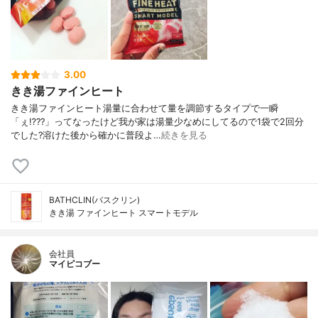
3.00
きき湯ファインヒート
きき湯ファインヒート湯量に合わせて量を調節するタイプで一瞬
「ぇ⁉️??」ってなったけど我が家は湯量少なめにしてるので1袋で2回分
でした?溶けた後から確かに普段よ…
続きを見る
BATHCLIN(バスクリン)
きき湯 ファインヒート スマートモデル
会社員
マイピコブー