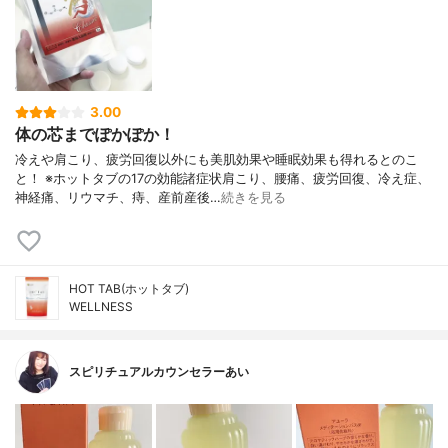
3.00
体の芯までぽかぽか！
冷えや肩こり、疲労回復以外にも美肌効果や睡眠効果も得れるとのこ
と！ ※ホットタブの17の効能諸症状肩こり、腰痛、疲労回復、冷え症、
神経痛、リウマチ、痔、産前産後…
続きを見る
HOT TAB(ホットタブ)
WELLNESS
スピリチュアルカウンセラーあい