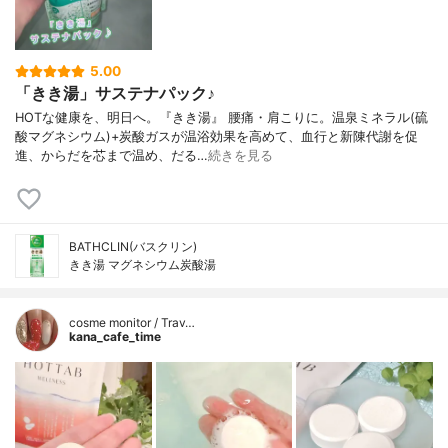
5.00
「きき湯」サステナパック♪
HOTな健康を、明日へ。『きき湯』 腰痛・肩こりに。温泉ミネラル(硫
酸マグネシウム)+炭酸ガスが温浴効果を高めて、血行と新陳代謝を促
進、からだを芯まで温め、だる…
続きを見る
BATHCLIN(バスクリン)
きき湯 マグネシウム炭酸湯
cosme monitor / Trav…
kana_cafe_time