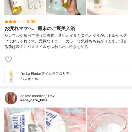
3.00
お疲れママへ、週末のご褒美入浴
シンプルな振って使う二層式。透明オイルと黄色オイルがボトルから透
けておしゃれです。元気なイエローカラーで気持ちもあがります。混ぜ
る前は表面にバスオイルがふわふわ…
続きを見る
I'm La Floria(アイムラフロリア)
バスオイル
cosme monitor / Trav…
kana_cafe_time