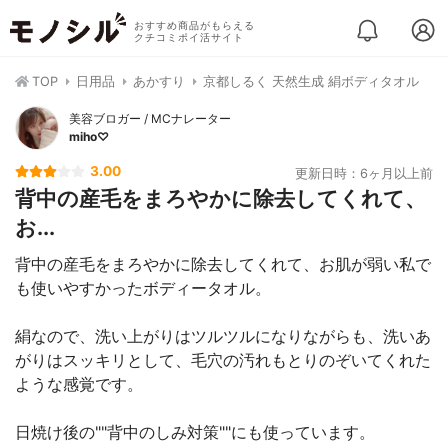
おすすめ商品がもらえる
クチコミポイ活サイト
TOP
日用品
あかすり
京都しるく 天然生成 絹ボディタオル
︎美容ブロガー︎ / MCナレーター
miho♡
3.00
更新日時：6ヶ月以上前
背中の産毛をまろやかに除去してくれて、
お...
背中の産毛をまろやかに除去してくれて、お肌が弱い私で
も使いやすかったボディータオル。
絹なので、洗い上がりはツルツルになりながらも、洗いあ
がりはスッキリとして、毛穴の汚れもとりのぞいてくれた
ような感覚です。
日焼け後の""背中のしみ対策""にも使っています。