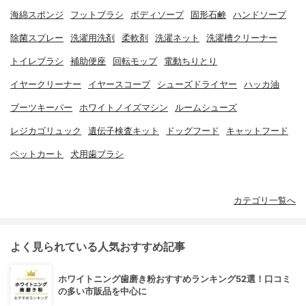
海綿スポンジ
フットブラシ
ボディソープ
固形石鹸
ハンドソープ
除菌スプレー
洗濯用洗剤
柔軟剤
洗濯ネット
洗濯槽クリーナー
トイレブラシ
補助便座
回転モップ
電動ちりとり
イヤークリーナー
イヤースコープ
シューズドライヤー
ハッカ油
ブーツキーパー
ホワイトノイズマシン
ルームシューズ
レジカゴリュック
遺伝子検査キット
ドッグフード
キャットフード
ペットカート
犬用歯ブラシ
カテゴリ一覧へ
よく見られている人気おすすめ記事
ホワイトニング歯磨き粉おすすめランキング52選！口コミ
の多い市販品を中心に