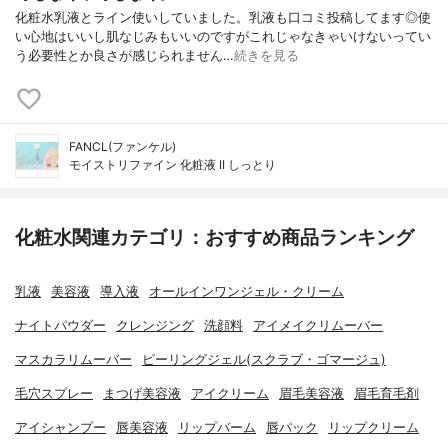
化粧水乳液とライン使いしていました。乳液も口コミ投稿してます◎使
い心地はいいし肌なじみもいいのですがこれじゃなきゃいけないってい
う必要性とか良さが感じられません…
続きを見る
FANCL(ファンケル)
モイストリファイン 化粧液 II しっとり
化粧水関連カテゴリ：おすすめ商品ランキング
乳液
美容液
導入液
オールインワンジェル・クリーム
ナイトパウダー
クレンジング
洗顔料
アイメイクリムーバー
マスカラリムーバー
ピーリングジェル(スクラブ・ゴマージュ)
毛穴スプレー
まつげ美容液
アイクリーム
眉毛美容液
眉毛育毛剤
アイシャンプー
唇美容液
リップバーム
唇パック
リップクリーム