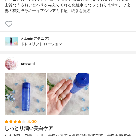
上質なうるおいとハリを与えてくれる化粧水になっております✨シワ改
善の有効成分のナイアシンアミド配…
続きを見る
Attenir(アテニア)
ドレスリフト ローション
snowmi
4.00
しっとり潤い美白ケア
シミ予防、乾燥、ハリ、美白ケアする高機能化粧水です。美白有効成分