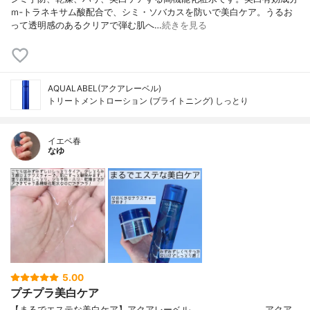
ｍ‐トラネキサム酸配合で、シミ・ソバカスを防いで美白ケア。うるお
って透明感のあるクリアで弾む肌へ…
続きを見る
AQUALABEL(アクアレーベル)
トリートメントローション (ブライトニング) しっとり
イエベ春
なゆ
5.00
プチプラ美白ケア
【まるでエステな美白ケア】アクアレーベル────────────アクア