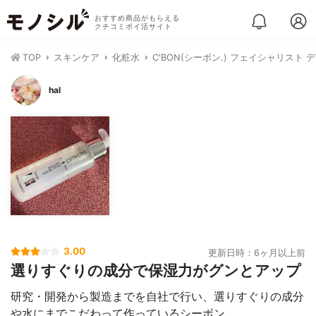
おすすめ商品がもらえる
クチコミポイ活サイト
TOP
スキンケア
化粧水
C'BON(シーボン.) フェイシャリスト
hal
3.00
更新日時：6ヶ月以上前
選りすぐりの成分で保湿力がグンとアップ
研究・開発から製造までを自社で行い、選りすぐりの成分
や水にまでこだわって作っているシーボン。