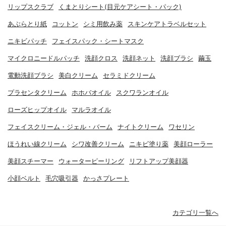
リップスクラブ
くまとりシート(目元ケアシート・パック)
あぶらとり紙
コットン
シミ用飲み薬
スキンケアトラベルセット
ニキビパッチ
フェイスパック・シートマスク
マイクロニードルパッチ
洗顔クロス
洗顔ネット
洗顔ブラシ
繭玉
電動洗顔ブラシ
美白クリーム
セラミドクリーム
プラセンタクリーム
ホホバオイル
スクワランオイル
ローズヒップオイル
マルラオイル
フェイスクリーム・ジェル・バーム
ナイトクリーム
ワセリン
ほうれい線クリーム
シワ改善クリーム
ニキビ塗り薬
美顔ローラー
美顔スチーマー
ウォーターピーリング
リフトアップ美顔器
小顔ベルト
毛穴吸引器
かっさプレート
カテゴリ一覧へ