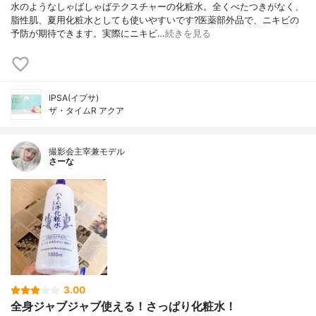
水のようなしゃばしゃばテクスチャーの化粧水。全くべたつきがなく、
脂性肌、夏用化粧水としても使いやすいです?医薬部外品で、ニキビの
予防が期待できます。実際にニキビ…
続きを見る
IPSA(イプサ)
ザ・タイムR アクア
撮影会主宰兼モデル
さーな
3.00
全身ジャブジャブ使える！さっぱり化粧水！