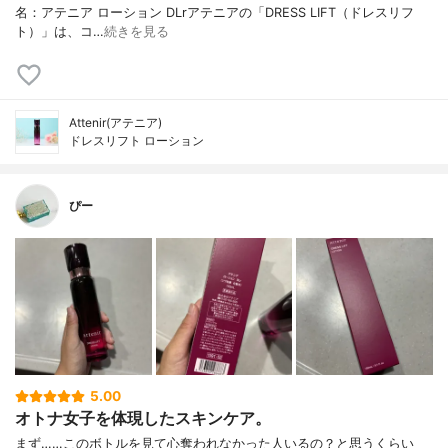
名：アテニア ローション DLrアテニアの「DRESS LIFT（ドレスリフ
ト）」は、コ…
続きを見る
Attenir(アテニア)
ドレスリフト ローション
ぴー
5.00
オトナ女子を体現したスキンケア。
まず……このボトルを見て心奪われなかった人いるの？と思うくらい