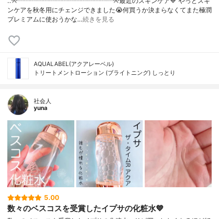
..୨୧┈┈┈┈┈┈┈┈┈┈┈┈┈┈┈୨୧最近のスキンケア💙 やっとスキ
ンケアを秋冬用にチェンジできました😭何買うか決まらなくてまた極潤
プレミアムに使おうかな…
続きを見る
AQUALABEL(アクアレーベル)
トリートメントローション (ブライトニング) しっとり
社会人
yuna
5.00
数々のベスコスを受賞したイプサの化粧水💙