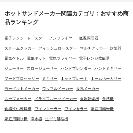
ホットサンドメーカー関連カテゴリ：おすすめ商
品ランキング
電子レンジ
トースター
ノンフライヤー
低温調理器
スチームクッカー
フィッシュロースター
マルチクッカー
炊飯器
電気ケトル
電気ポット
電気フライヤー
電子レンジ炊飯器
ジューサー
スロージューサー
ハンドブレンダー
ハンドミキサー
フードプロセッサー
ミキサー
ホットプレート
ホームベーカリー
ヨーグルトメーカー
ワッフルメーカー
豆乳メーカー
スープメーカー
ドライフルーツメーカー
食器乾燥機
食洗機
食器洗い乾燥機
ワインクーラー
ワインセラー
家庭用精米機
家庭用製氷機
浄水器
生ゴミ処理機