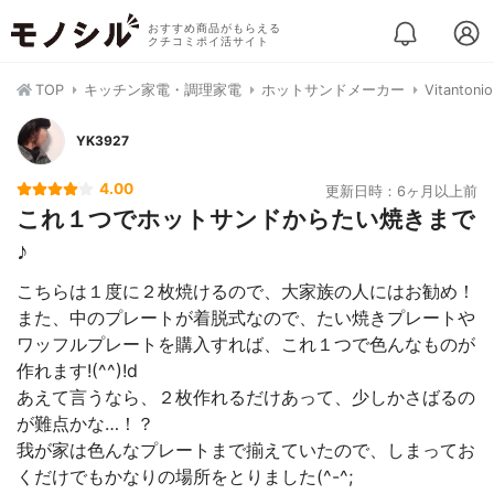
おすすめ商品がもらえる
クチコミポイ活サイト
TOP
キッチン家電・調理家電
ホットサンドメーカー
Vitant
YK3927
4.00
更新日時：6ヶ月以上前
これ１つでホットサンドからたい焼きまで
♪
こちらは１度に２枚焼けるので、大家族の人にはお勧め！
また、中のプレートが着脱式なので、たい焼きプレートや
ワッフルプレートを購入すれば、これ１つで色んなものが
作れます!(^^)!d
あえて言うなら、２枚作れるだけあって、少しかさばるの
が難点かな…！？
我が家は色んなプレートまで揃えていたので、しまってお
くだけでもかなりの場所をとりました(^-^;