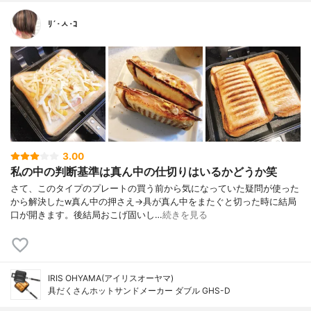
ﾘ´･ㅅ･ｺ
3.00
私の中の判断基準は真ん中の仕切りはいるかどうか笑
さて、このタイプのプレートの買う前から気になっていた疑問が使った
から解決したw真ん中の押さえ→具が真ん中をまたぐと切った時に結局
口が開きます。後結局おこげ固いし…
続きを見る
IRIS OHYAMA(アイリスオーヤマ)
具だくさんホットサンドメーカー ダブル GHS-D