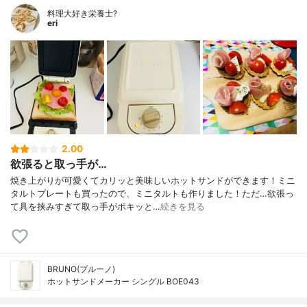
料理大好き栄養士?
eri
2.00
欲張ると取っ手が…
焼き上がりが可愛くてカリッと美味しいホットサンドができます！ミニ
タルトプレートも買ったので、ミニタルトも作りました！ただ…欲張っ
て具を挟みすぎて取っ手がポキッと…
続きを見る
BRUNO(ブルーノ)
ホットサンドメーカー シングル BOE043