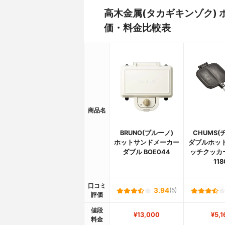
高木金属(タカギキンゾク) 
価・料金比較表
商品名
BRUNO(ブルーノ)
CHUMS(
ホットサンドメーカー
ダブルホッ
ダブル BOE044
ッチクッカー
118
口コミ
3.94
(5)
評価
値段
¥13,000
¥5,1
料金