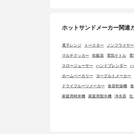
ホットサンドメーカー関連
電子レンジ
トースター
ノンフライヤー
マルチクッカー
炊飯器
電気ケトル
電
スロージューサー
ハンドブレンダー
ハ
ホームベーカリー
ヨーグルトメーカー
ドライフルーツメーカー
食器乾燥機
食
家庭用精米機
家庭用製氷機
浄水器
生