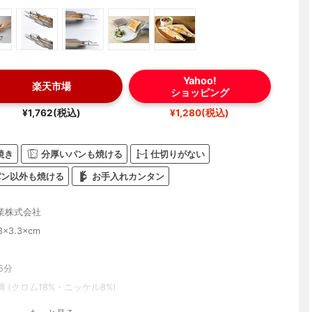
Yahoo!
楽天市場
ショッピング
¥1,762(税込)
¥1,280(税込)
焼き
分厚いパンも焼ける
仕切りがない
パン以外も焼ける
お手入れカンタン
業株式会社
8×3.3×cm
5分
 (クロム18%・ニッケル8%)