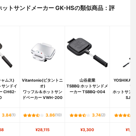
ホットサンドメーカー GK-HSの類似商品：評
チャムス)
Vitantonio(ビタントニ
山谷産業
YOSHIKA
トサンドイ
オ)
TSBBQ ホットサンドメ
ワ)
 CH62-
ワッフル＆ホットサン
ーカー TSBBQ-004
ホットサン
0
ドベーカー VWH-200
SJ16
3.84
(1)
3.86
(10)
3.74
(2)
68
¥28,115
¥3,300
¥1,4