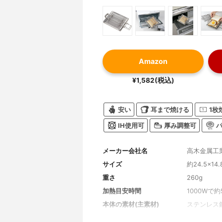
Amazon
¥1,582(税込)
安い
耳まで焼ける
1枚
IH使用可
厚み調整可
メーカー会社名
高木金属工
サイズ
約24.5×14.
重さ
260g
加熱目安時間
1000Wで約
本体の素材(主素材)
ステンレス鋼
付属品
簡単レシピ