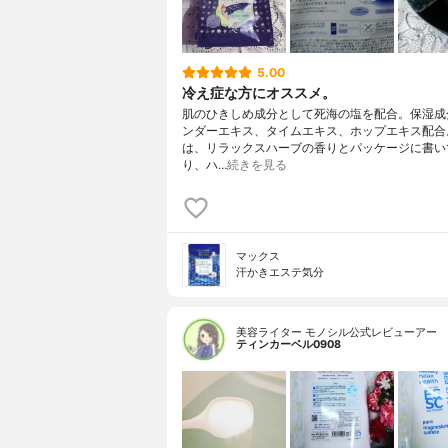
5.00
冷え症な方にオススメ。
肌のひきしめ成分として死海の塩を配合。保湿成
ンダーエキス、タイムエキス、ホップエキス配合
は、リラックスハーブの香りとパッケージに書い
り、ハ…
続きを見る
マックス
汗かきエステ気分
美容ライター モノシル公式レビューアー
ティンカーベル0908