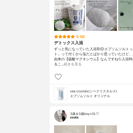
5.00
デトックス入浴
ずっと気になっていた入浴剤😊エプソムソルト
ト」って付くから塩だとばかり思っていたけど、
由来の【硫酸マグネシウム】なんですね💦入浴時
るこ…
続きを見る
sea crystals(シークリスタルス)
エプソムソルト オリジナル
3歳＆0歳boy×OL🤍
coala