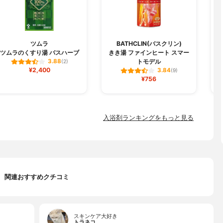
ツムラ
BATHCLIN(バスクリン)
ツムラのくすり湯 バスハーブ
きき湯 ファインヒート スマー
トモデル
3.88
(2)
¥2,400
3.84
(9)
¥756
入浴剤ランキングをもっと見る
関連おすすめクチコミ
スキンケア大好き
トラネコ