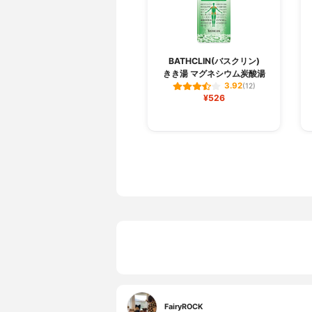
BATHCLIN(バスクリン)
きき湯 マグネシウム炭酸湯
3.92
(12)
¥526
FairyROCK