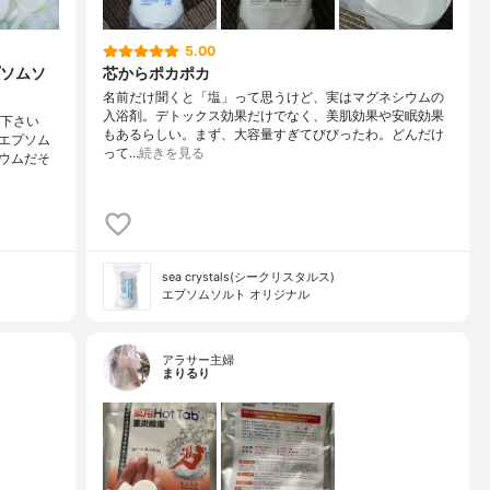
5.00
ソムソ
芯からポカポカ
名前だけ聞くと「塩」って思うけど、実はマグネシウムの
入浴剤。デトックス効果だけでなく、美肌効果や安眠効果
で下さい
もあるらしい。まず、大容量すぎてびびったわ。どんだけ
エプソム
って…
続きを見る
ウムだそ
sea crystals(シークリスタルス)
エプソムソルト オリジナル
アラサー主婦
まりるり