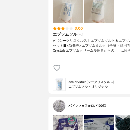
3.00
エプソムソルト♪
✔︎【シークリスタルス】エプソムソルト＆エプソ
セット■<新発売>エプソムミルク（全身・顔用乳
Crystalsエプソムクリーム愛用者からの、「…
続
sea crystals(シークリスタルス)
エプソムソルト オリジナル
バドママ★フォロバ100◎