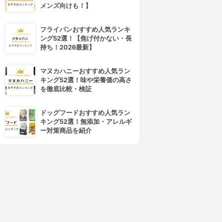
メンズ向けも！】
フライパンおすすめ人気ランキ
ング52選！【焦げ付かない・長
sea crystals(シークリスタル
AYURA(アユーラ)
持ち！2026最新】
ス)
メディテーションバスt
エプソムソルト オリジナル
3.79
(23)
3.76
¥1,886
(33)
マヌカハニーおすすめ人気ラン
¥1,080
キング52選！味や栄養価の高さ
を徹底比較・検証
ドッグフードおすすめ人気ラン
キング52選！無添加・アレルギ
ー対策商品を紹介