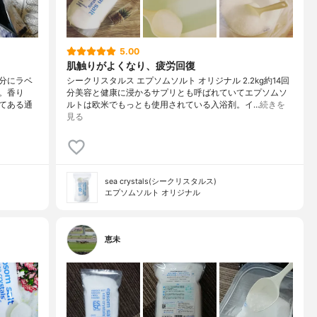
5.00
肌触りがよくなり、疲労回復
分にラベ
シークリスタルス エプソムソルト オリジナル 2.2kg約14回
。香り
分美容と健康に浸かるサプリとも呼ばれていてエプソムソ
てある通
ルトは欧米でもっとも使用されている入浴剤。イ…
続きを
見る
sea crystals(シークリスタルス)
エプソムソルト オリジナル
恵未