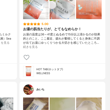
5.00
お湯の肌当たりが、とてもなめらか！
ムミルク
お湯の温度は36～41度とぬるめで15分以上浸かるのが効果
液）Sea
的とのこと。ここ最近、疲れが蓄積してくると身体に不調
きを見る
が出てお湯にゆっくりつかる大切さを感じていたところ…
続きを見る
HOT TAB(ホットタブ)
WELLNESS
みいち