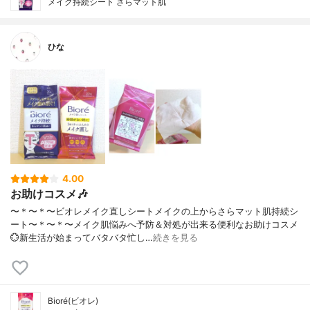
メイク持続シート さらマット肌
ひな
4.00
お助けコスメ🎶
〜＊〜＊〜ビオレメイク直しシートメイクの上からさらマット肌持続シ
ート〜＊〜＊〜⁡メイク肌悩みへ予防＆対処が出来る便利なお助けコスメ
💮新生活が始まってバタバタ忙し…
続きを見る
Bioré(ビオレ)