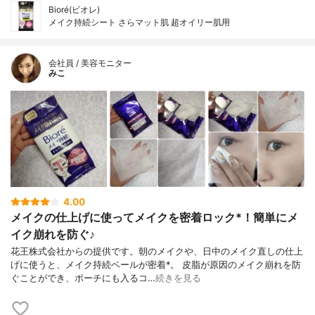
Bioré(ビオレ)
メイク持続シート さらマット肌 超オイリー肌用
会社員 / 美容モニター
みこ
4.00
メイクの仕上げに使ってメイクを密着ロック*！簡単にメ
イク崩れを防ぐ♪
花王株式会社からの提供です。朝のメイクや、日中のメイク直しの仕上
げに使うと、メイク持続ベールが密着*。 皮脂が原因のメイク崩れを防
ぐことができ、ポーチにも入るコ…
続きを見る