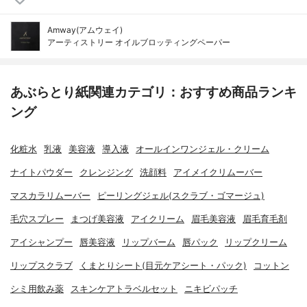
Amway(アムウェイ)
アーティストリー オイルブロッティングペーパー
あぶらとり紙関連カテゴリ：おすすめ商品ランキ
ング
化粧水
乳液
美容液
導入液
オールインワンジェル・クリーム
ナイトパウダー
クレンジング
洗顔料
アイメイクリムーバー
マスカラリムーバー
ピーリングジェル(スクラブ・ゴマージュ)
毛穴スプレー
まつげ美容液
アイクリーム
眉毛美容液
眉毛育毛剤
アイシャンプー
唇美容液
リップバーム
唇パック
リップクリーム
リップスクラブ
くまとりシート(目元ケアシート・パック)
コットン
シミ用飲み薬
スキンケアトラベルセット
ニキビパッチ