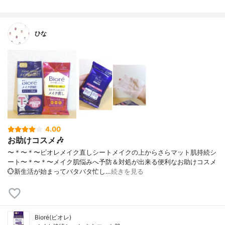
ひな
4.00
お助けコスメ🎶
〜＊〜＊〜ビオレメイク直しシートメイクの上からさらマット肌持続シ
ート〜＊〜＊〜⁡メイク肌悩みへ予防＆対処が出来る便利なお助けコスメ
💮新生活が始まってバタバタ忙し…
続きを見る
Bioré(ビオレ)