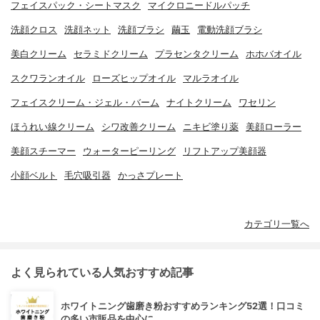
フェイスパック・シートマスク
マイクロニードルパッチ
洗顔クロス
洗顔ネット
洗顔ブラシ
繭玉
電動洗顔ブラシ
美白クリーム
セラミドクリーム
プラセンタクリーム
ホホバオイル
スクワランオイル
ローズヒップオイル
マルラオイル
フェイスクリーム・ジェル・バーム
ナイトクリーム
ワセリン
ほうれい線クリーム
シワ改善クリーム
ニキビ塗り薬
美顔ローラー
美顔スチーマー
ウォーターピーリング
リフトアップ美顔器
小顔ベルト
毛穴吸引器
かっさプレート
カテゴリ一覧へ
よく見られている人気おすすめ記事
ホワイトニング歯磨き粉おすすめランキング52選！口コミ
の多い市販品を中心に