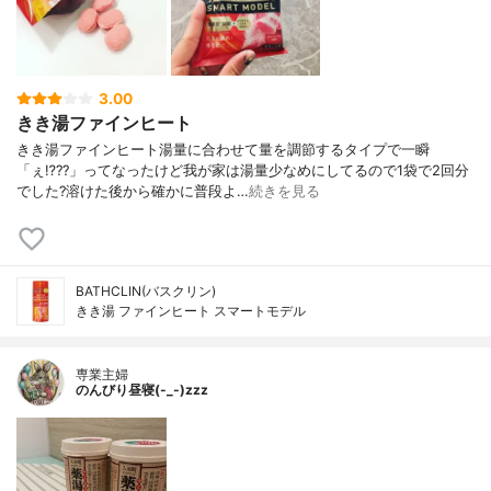
3.00
きき湯ファインヒート
きき湯ファインヒート湯量に合わせて量を調節するタイプで一瞬
「ぇ⁉️??」ってなったけど我が家は湯量少なめにしてるので1袋で2回分
でした?溶けた後から確かに普段よ…
続きを見る
BATHCLIN(バスクリン)
きき湯 ファインヒート スマートモデル
専業主婦
のんびり昼寝(-_-)zzz