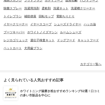
海綿スポンジ
フットブラシ
ボディソープ
固形石鹸
ハンドソープ
除菌スプレー
洗濯用洗剤
柔軟剤
洗濯ネット
洗濯槽クリーナー
トイレブラシ
補助便座
回転モップ
電動ちりとり
イヤークリーナー
イヤースコープ
シューズドライヤー
ハッカ油
ブーツキーパー
ホワイトノイズマシン
ルームシューズ
レジカゴリュック
遺伝子検査キット
ドッグフード
キャットフード
ペットカート
犬用歯ブラシ
カテゴリ一覧へ
よく見られている人気おすすめ記事
ホワイトニング歯磨き粉おすすめランキング52選！口コミ
の多い市販品を中心に