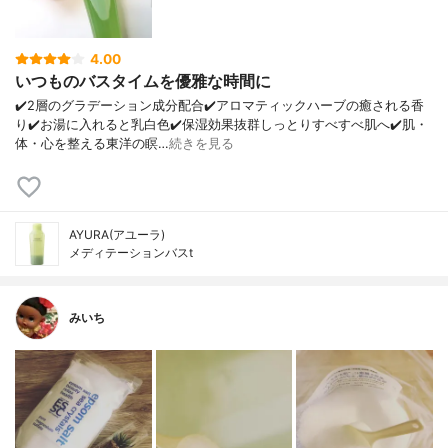
4.00
いつものバスタイムを優雅な時間に
✔️2層のグラデーション成分配合✔️アロマティックハーブの癒される香
り✔️お湯に入れると乳白色✔️保湿効果抜群しっとりすべすべ肌へ✔️肌・
体・心を整える東洋の瞑…
続きを見る
AYURA(アユーラ)
メディテーションバスt
みいち