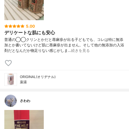
5.00
デリケートな肌にも安心
普通の◯◯クリンとかだと蕁麻疹が出る子どもでも、コレは特に無添
加とか書いてないけど肌に蕁麻疹が出ません。そして他の無添加の入浴
剤だとなんだか物足りない感じがしま…
続きを見る
ORIGINAL(オリヂナル)
薬湯
さわわ