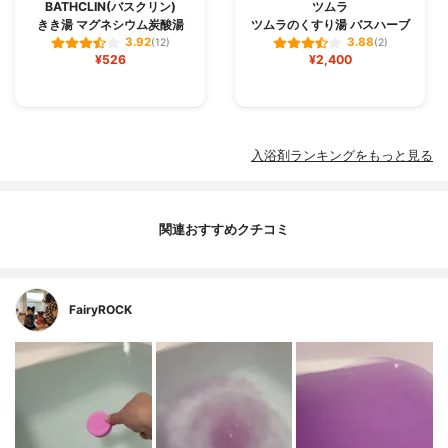
BATHCLIN(バスクリン)
ツムラ
きき湯 マグネシウム炭酸湯
ツムラのくすり湯 バスハーブ
3.92
3.88
(12)
(2)
¥526
¥2,400
入浴剤ランキングをもっと見る
関連おすすめクチコミ
FairyROCK