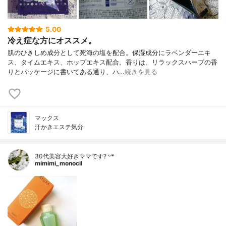
5.00
冷え症な方にオススメ。
肌のひきしめ成分として死海の塩を配合。保湿成分にラベンダーエキ
ス、タイムエキス、ホップエキス配合。香りは、リラックスハーブの香
りとパッケージに書いてある通り、ハ…
続きを見る
マックス
汗かきエステ気分
30代美容大好きママです? ᵕ̈*
mimimi_monocil