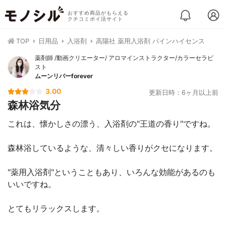
おすすめ商品がもらえる
クチコミポイ活サイト
TOP
日用品
入浴剤
高陽社 薬用入浴剤 パインハイセンス
薬剤師 /動画クリエーター/ アロマインストラクター/カラーセラピ
スト
ムーンリバーforever
3.00
更新日時：6ヶ月以上前
森林浴気分
これは、懐かしさの漂う、入浴剤の"王道の香り"ですね。
森林浴しているような、清々しい香りがクセになります。
"薬用入浴剤"ということもあり、いろんな効能があるのも
いいですね。
とてもリラックスします。