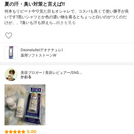
夏の汗・臭い対策と言えば!!
⁡何本もリピート中♡見た目もオシャレで、コスパも良くて使い勝手が良
いです?⁡黒いシャツとか色の濃い物を着るとちょっと白いのがつくのだ
けが、、?⁡臭いも汗も抑えら…
続きを見る
Deonatulle(デオナチュレ)
薬用ソフトストーンW
美容ブロガー / 美容レビュアー/SNS…
かおる
5.00