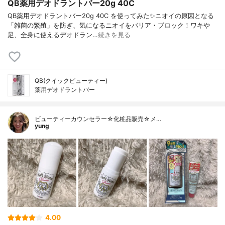
QB薬用デオドラントバー20g 40C
QB薬用デオドラントバー20g 40C を使ってみた✨ニオイの原因となる
「雑菌の繁殖」を防ぎ、気になるニオイをバリア・ブロック！ワキや
足、全身に使えるデオドラン…
続きを見る
QB(クイックビューティー)
薬用デオドラントバー
ビューティーカウンセラー☆化粧品販売☆メ…
yung
4.00