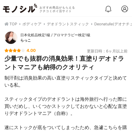
おすすめ商品がもらえる
クチコミポイ活サイト
TOP
ボディケア
デオドラントスティック
Deonatulle(デオ
日本化粧品検定1級 / アロマテラピー検定1級
らっこ
4.00
更新日時：6ヶ月以上前
少量でも抜群の消臭効果！直塗りデオドラ
ントマニアも納得のクオリティ
制汗剤は消臭効果の高い直塗りスティックタイプと決めて
いる私。
スティックタイプのデオドラントは海外旅行へ行った際に
買いだめし、いくつかストックしておかないと心配な直塗
りデオドラントマニア（自称）。
遂にストックが底をついてしまったため、急遽こちらを購