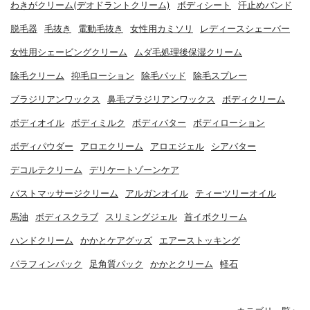
わきがクリーム(デオドラントクリーム)
ボディシート
汗止めバンド
脱毛器
毛抜き
電動毛抜き
女性用カミソリ
レディースシェーバー
女性用シェービングクリーム
ムダ毛処理後保湿クリーム
除毛クリーム
抑毛ローション
除毛パッド
除毛スプレー
ブラジリアンワックス
鼻毛ブラジリアンワックス
ボディクリーム
ボディオイル
ボディミルク
ボディバター
ボディローション
ボディパウダー
アロエクリーム
アロエジェル
シアバター
デコルテクリーム
デリケートゾーンケア
バストマッサージクリーム
アルガンオイル
ティーツリーオイル
馬油
ボディスクラブ
スリミングジェル
首イボクリーム
ハンドクリーム
かかとケアグッズ
エアーストッキング
パラフィンパック
足角質パック
かかとクリーム
軽石