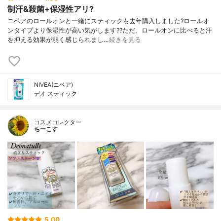
制汗&殺菌+保湿性アリ?
ニベアのロールオンと一緒にスティックも去年購入しました?ロールオ
ンタイプより保湿性が高い気がします??ただ、ロールオンに比べると汗
を抑える効果が弱く感じられまし…
続きを見る
NIVEA(ニベア)
デオ スティック
コスメコレクター
ちーこす
5.00