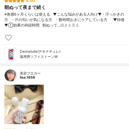
5.00
朝ぬって夜まで続く
※体感6ヶ月くらいは使える⠀▼こんな悩みがある人向け▼・汗っかきの
方⠀・汗の匂いが気になる方⠀・数時間おきにケアしている方⠀⠀▼特徴
▼①効果の持続時間⠀朝ぬって…
続きを見る
Deonatulle(デオナチュレ)
薬用男ソフトストーンW
美容ブロガー
lisa.1656