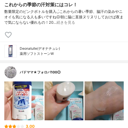
これからの季節の汗対策にはコレ！
数量限定のピンクボトルを購入◡̈これからの暑い季節、脇汗の染みやニ
オイも気になる人も多いですね☹︎朝に脇に直接ヌリヌリしておけば夜ま
で気にならない優れもの！20…
続きを見る
Deonatulle(デオナチュレ)
薬用ソフトストーンW
バドママ★フォロバ100◎
3.00