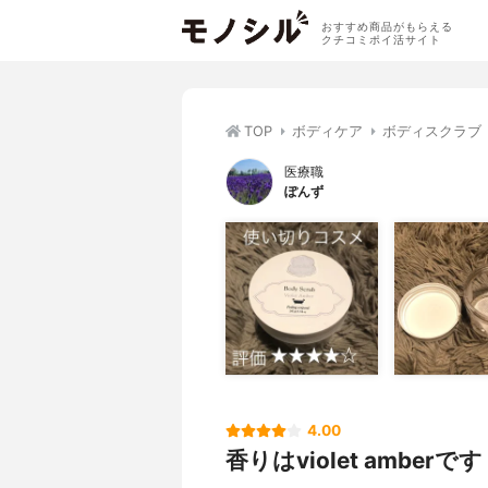
おすすめ商品がもらえる
クチコミポイ活サイト
TOP
ボディケア
ボディスクラブ
医療職
ぽんず
4.00
香りはviolet amberです！