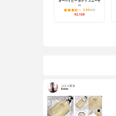
オーベイビー ボディ スムーザ
ー
3.95
(33)
¥2,139
コスメ好き
Eririn