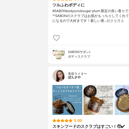
ツルふわボディに
#SABONbodyscrubsugar plum 限定の良い香り
^^SABONのスクラブはお肌がもっちりしてくれ
になるので大好きです！新しい香…
続きを見る
SABON(サボン)
ボディスクラブ
美容ライター
ぽんさや
5.00
スキンフードのスクラブはすごい！🥺✔️