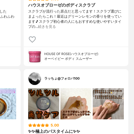
ハウスオブローゼのボディスクラブ
でした
スクラブが流行った原点だと思ってます！スクラブ選びに
てふわふわ
まよったらこれ！最近はグリーンレモンの香りを使ってい
ます🎵スクラブ初心者の人にもおすすめな使いやすいタイ
プの…
続きを見る
HOUSE OF ROSE(ハウスオブローゼ)
オーベイビー ボディ スムーザー
ラッちょ@フォロバ100
5.00
✨✨極上のバスタイムに✨✨