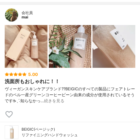
会社員
mai
5.00
洗面所もおしゃれに！！
ヴィーガンスキンケアブランド??BEIGICのすべての製品にフェアトレー
ドのペル一産グリーンコーヒービーン由来の成分が使用されているそう
です☕️ˎˊ˗知らなかっ…
続きを見る
BEIGIC(ベージック)
リファイニングハンドウォッシュ