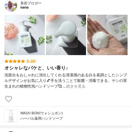
美容ブロガー
nana
5.00
オシャレなパケと、いい香り♪
洗面台をおしゃれに演出してくれる清潔感のある白を基調としたシンプ
ルデザインがお気に入り💕手を洗うことで殺菌・消毒できる、ヤシの実
生まれの植物性泡ハンドソープ🥰 …
続きを見る
WASH BON(ウォシュボン)
ハーバル薬用ハンドソープ