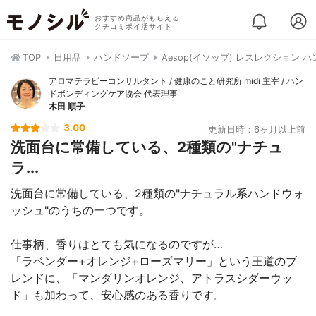
おすすめ商品がもらえる
クチコミポイ活サイト
TOP
日用品
ハンドソープ
Aesop(イソップ) レスレクション 
アロマテラピーコンサルタント / 健康のこと研究所 midi 主宰 / ハン
ドボンディングケア協会 代表理事
木田 順子
3.00
更新日時：6ヶ月以上前
洗面台に常備している、2種類の"ナチュ
ラ...
洗面台に常備している、2種類の"ナチュラル系ハンドウォ
ッシュ"のうちの一つです。
仕事柄、香りはとても気になるのですが…
「ラベンダー+オレンジ+ローズマリー」という王道のブ
レンドに、「マンダリンオレンジ、アトラスシダーウッ
ド」も加わって、安心感のある香りです。