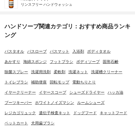
リンスフリー ハンドウォッシュ
ハンドソープ関連カテゴリ：おすすめ商品ランキ
ング
バスタオル
バスローブ
バスマット
入浴剤
ボディタオル
あかすり
海綿スポンジ
フットブラシ
ボディソープ
固形石鹸
除菌スプレー
洗濯用洗剤
柔軟剤
洗濯ネット
洗濯槽クリーナー
トイレブラシ
補助便座
回転モップ
電動ちりとり
イヤークリーナー
イヤースコープ
シューズドライヤー
ハッカ油
ブーツキーパー
ホワイトノイズマシン
ルームシューズ
レジカゴリュック
遺伝子検査キット
ドッグフード
キャットフード
ペットカート
犬用歯ブラシ