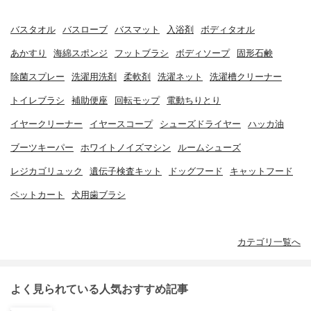
バスタオル
バスローブ
バスマット
入浴剤
ボディタオル
あかすり
海綿スポンジ
フットブラシ
ボディソープ
固形石鹸
除菌スプレー
洗濯用洗剤
柔軟剤
洗濯ネット
洗濯槽クリーナー
トイレブラシ
補助便座
回転モップ
電動ちりとり
イヤークリーナー
イヤースコープ
シューズドライヤー
ハッカ油
ブーツキーパー
ホワイトノイズマシン
ルームシューズ
レジカゴリュック
遺伝子検査キット
ドッグフード
キャットフード
ペットカート
犬用歯ブラシ
カテゴリ一覧へ
よく見られている人気おすすめ記事