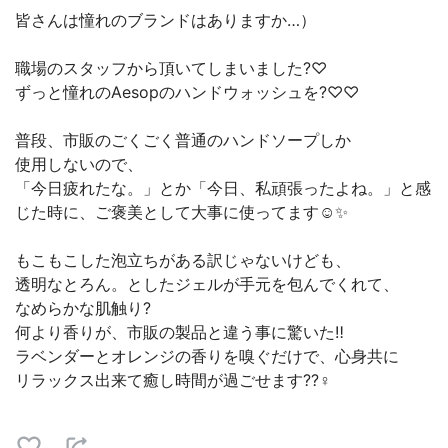
皆さんは憧れのブランドはありますか…）
職場のスタッフから頂いてしまいました?♡
ずっと憧れのAesopのハンドウォッシュを?♡♡
普段、市販のごくごく普通のハンドソープしか
使用しないので、
「今日疲れたな。」とか「今日、私頑張ったよね。」と感
じた時に、ご褒美として大事に使ってます☺️✨
もこもこした泡立ちがある訳じゃないけども、
透明なとろん。としたジェルが手元を包んでくれて、
なめらかな肌触り?
何より香りが、市販の製品と違う事に驚いた‼︎
ラベンダーとオレンジの香りを嗅ぐだけで、心身共に
リラックス出来て癒し時間が過ごせます??‍♀️