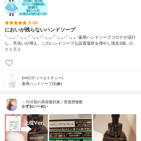
5.00
においが残らないハンドソープ
ﾟ･｡.｡･ﾟ･｡.｡･ﾟ･｡.｡･ﾟ･｡.｡･ﾟ･｡.｡･ﾟ･｡.｡･薬用ハンドソープコロナが流行
し、手洗いが増え、このハンドソープも設置場所を増やし現在3箇…
続
きを見る
DHC(ディーエイチシー)
薬用ハンドソープ(石鹸)
－10才肌の美容愛好家／受賞歴複数
かずおいーめい