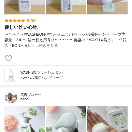
5.00
優しい洗い心地
〜＊〜＊〜#WASHBON(#ウォシュボン)#ハーバル薬用ハンドソープ内
容量：310mL詰め替え用有り〜＊〜＊〜英語の「WASH＝洗う」＋仏語
の「BON＝良い」…
続きを見る
WASH BON(ウォシュボン)
ハーバル薬用ハンドソープ
美容ブロガー
nana