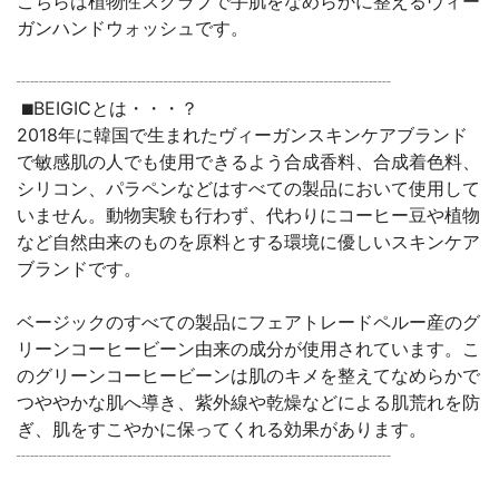
こちらは植物性スクラブで手肌をなめらかに整えるヴィー
ガンハンドウォッシュです。
┈┈┈┈┈┈┈┈┈┈┈┈┈┈┈┈┈┈┈┈┈
⬛︎BEIGICとは・・・？
2018年に韓国で生まれたヴィーガンスキンケアブランド
で敏感肌の人でも使用できるよう合成香料、合成着色料、
シリコン、パラペンなどはすべての製品において使用して
いません。動物実験も行わず、代わりにコーヒー豆や植物
など自然由来のものを原料とする環境に優しいスキンケア
ブランドです。
ベージックのすべての製品にフェアトレードペルー産のグ
リーンコーヒービーン由来の成分が使用されています。こ
のグリーンコーヒービーンは肌のキメを整えてなめらかで
つややかな肌へ導き、紫外線や乾燥などによる肌荒れを防
ぎ、肌をすこやかに保ってくれる効果があります。
┈┈┈┈┈┈┈┈┈┈┈┈┈┈┈┈┈┈┈┈┈