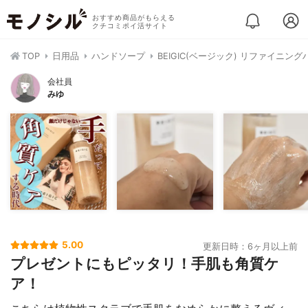
おすすめ商品がもらえる
クチコミポイ活サイト
TOP
日用品
ハンドソープ
BEIGIC(ベージック) リファイニン
会社員
みゆ
5.00
更新日時：6ヶ月以上前
プレゼントにもピッタリ！手肌も角質ケ
ア！