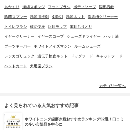
あかすり
海綿スポンジ
フットブラシ
ボディソープ
固形石鹸
除菌スプレー
洗濯用洗剤
柔軟剤
洗濯ネット
洗濯槽クリーナー
トイレブラシ
補助便座
回転モップ
電動ちりとり
イヤークリーナー
イヤースコープ
シューズドライヤー
ハッカ油
ブーツキーパー
ホワイトノイズマシン
ルームシューズ
レジカゴリュック
遺伝子検査キット
ドッグフード
キャットフード
ペットカート
犬用歯ブラシ
カテゴリ一覧へ
よく見られている人気おすすめ記事
ホワイトニング歯磨き粉おすすめランキング52選！口コミ
の多い市販品を中心に