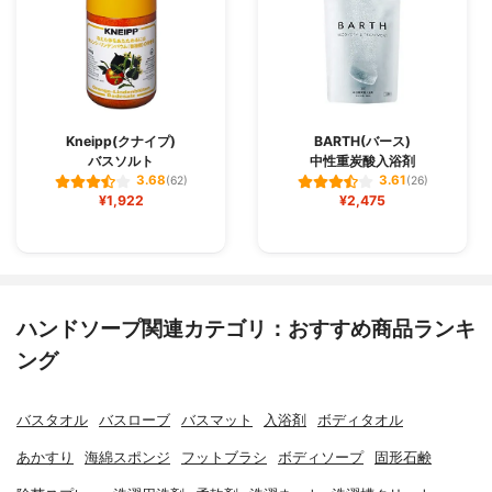
Kneipp(クナイプ)
BARTH(バース)
バスソルト
中性重炭酸入浴剤
3.68
3.61
(62)
(26)
¥1,922
¥2,475
ハンドソープ関連カテゴリ：おすすめ商品ランキ
ング
バスタオル
バスローブ
バスマット
入浴剤
ボディタオル
あかすり
海綿スポンジ
フットブラシ
ボディソープ
固形石鹸