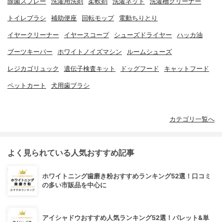
除菌スプレー
洗濯用洗剤
柔軟剤
洗濯ネット
洗濯槽クリーナー
トイレブラシ
補助便座
回転モップ
電動ちりとり
イヤークリーナー
イヤースコープ
シューズドライヤー
ハッカ油
ブーツキーパー
ホワイトノイズマシン
ルームシューズ
レジカゴリュック
遺伝子検査キット
ドッグフード
キャットフード
ペットカート
犬用歯ブラシ
カテゴリ一覧へ
よく見られている人気おすすめ記事
ホワイトニング歯磨き粉おすすめランキング52選！口コミ
の多い市販品を中心に
アイシャドウおすすめ人気ランキング52選！パレット&単