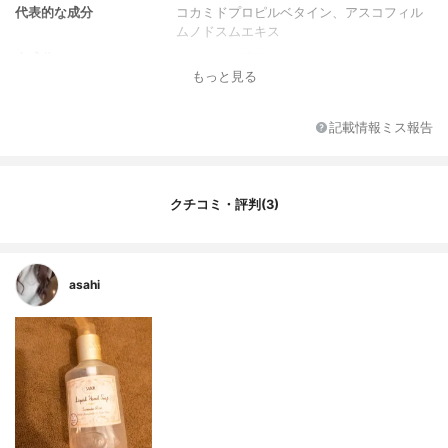
代表的な成分
コカミドプロピルベタイン、アスコフィル
ムノドスムエキス
全成分
水、コセス硫酸Na、ラウラミドDIPA、グリ
もっと見る
セリン、香料、コカミドプロピルベタイ
ン、塩化Na、フェノキシエタノール、ポリ
クオタニウム-10、硫酸Na、クエン酸、ク
記載情報ミス報告
ロルフェネシン、EDTA-2Na、安息香酸N
a、加水分解水添デンプン、アスコフィルム
ノドスムエキス、ヤナギラン花/葉/茎エキ
ス、緑201、黄203、赤504
クチコミ・評判(3)
asahi