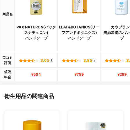
商品名
PAX NATURON(パック
LEAF&BOTANICS(リー
カウブラン
スナチュロン)
フアンドボタニクス)
無添加泡のハン
ハンドソープ
ハンドソープ
プ
口コミ
3.65
(1)
3.85
(2)
3
評価
値段
¥504
¥759
¥299
料金
衛生用品の関連商品