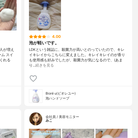
4.00
泡が軽いです。
人が増え
LDKという雑誌に、殺菌力が高いとのっていたので、キレ
ム スイ
イキレイからこちらに変えました。キレイキレイのが香り
くれる
も使用感も好みでしたが、殺菌力が気になるので、(あま
り…
続きを見る
Bioré u(ビオレユー)
泡ハンドソープ
会社員 / 美容モニター
みこ