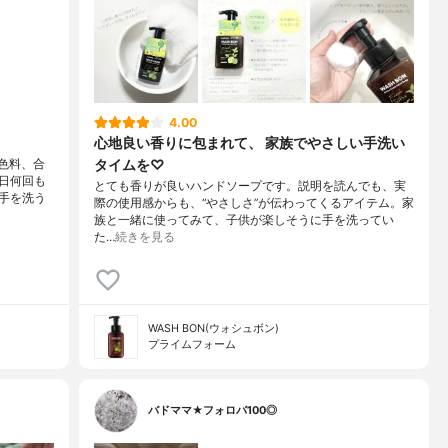
4.00
心地良い香りに包まれて、 家族でやさしい手洗い
タイムを♡
色料、合
日何回も
とても香りが良いハンドソープです。説明を読んでも、実
手を洗う
際の使用感からも、“やさしさ”が伝わってくるアイテム。家
族と一緒に使ってみて、子供が楽しそうに手を洗ってい
た…
続きを見る
WASH BON(ウォシュボン)
プライムフォーム
バドママ★フォロバ100◎