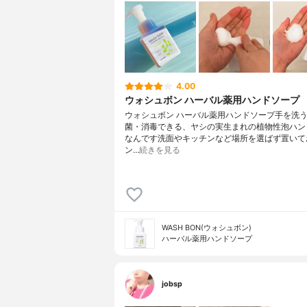
4.00
ウォシュボン ハーバル薬用ハンドソープ
ウォシュボン ハーバル薬用ハンドソープ手を洗
菌・消毒できる、ヤシの実生まれの植物性泡ハン
なんです洗面やキッチンなど場所を選ばず置いて
ン…
続きを見る
WASH BON(ウォシュボン)
ハーバル薬用ハンドソープ
jobsp