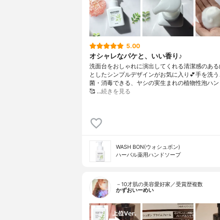
5.00
オシャレなパケと、いい香り♪
洗面台をおしゃれに演出してくれる清潔感のある
としたシンプルデザインがお気に入り💕手を洗う
菌・消毒できる、ヤシの実生まれの植物性泡ハン
🥰 …
続きを見る
WASH BON(ウォシュボン)
ハーバル薬用ハンドソープ
－10才肌の美容愛好家／受賞歴複数
かずおいーめい