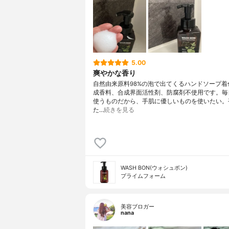
5.00
爽やかな香り
自然由来原料98%の泡で出てくるハンドソープ着
成香料、合成界面活性剤、防腐剤不使用です。毎
使うものだから、手肌に優しいものを使いたい。
た…
続きを見る
WASH BON(ウォシュボン)
プライムフォーム
美容ブロガー
nana