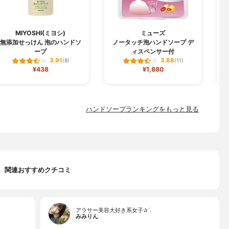
L
MIYOSHI(ミヨシ)
ミューズ
無添加せっけん 泡のハンドソ
ノータッチ泡ハンドソープ デ
ープ
ィスペンサー付
3.91
3.88
(8)
(11)
¥438
¥1,880
ハンドソープランキングをもっと見る
関連おすすめクチコミ
アラサー美容大好き系女子✰ˊ˗
みみりん