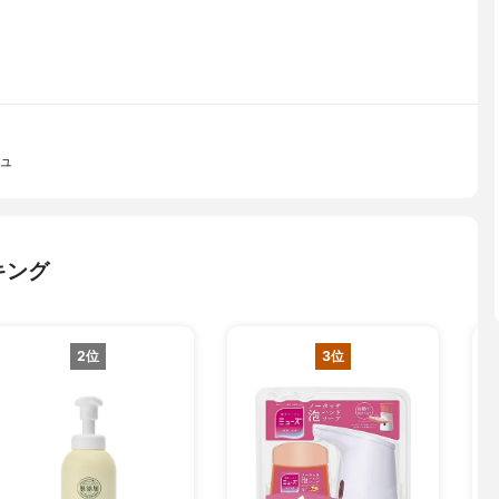
ュ
キング
2位
3位