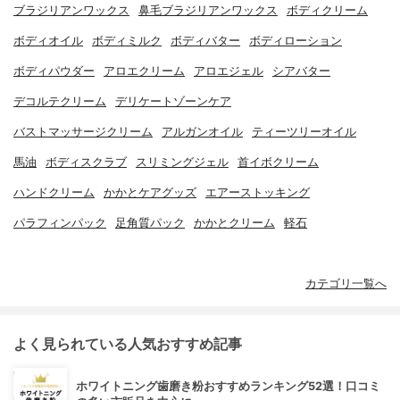
ブラジリアンワックス
鼻毛ブラジリアンワックス
ボディクリーム
ボディオイル
ボディミルク
ボディバター
ボディローション
ボディパウダー
アロエクリーム
アロエジェル
シアバター
デコルテクリーム
デリケートゾーンケア
バストマッサージクリーム
アルガンオイル
ティーツリーオイル
馬油
ボディスクラブ
スリミングジェル
首イボクリーム
ハンドクリーム
かかとケアグッズ
エアーストッキング
パラフィンパック
足角質パック
かかとクリーム
軽石
カテゴリ一覧へ
よく見られている人気おすすめ記事
ホワイトニング歯磨き粉おすすめランキング52選！口コミ