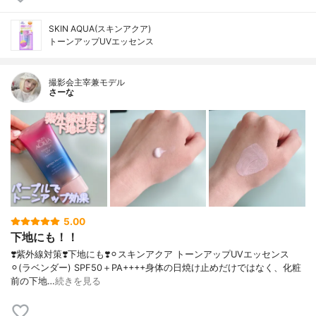
SKIN AQUA(スキンアクア)
トーンアップUVエッセンス
撮影会主宰兼モデル
さーな
5.00
下地にも！！
❣️紫外線対策❣️下地にも❣️⚪︎スキンアクア トーンアップUVエッセンス
⚪︎(ラベンダー) SPF50＋PA++++身体の日焼け止めだけではなく、化粧
前の下地…
続きを見る