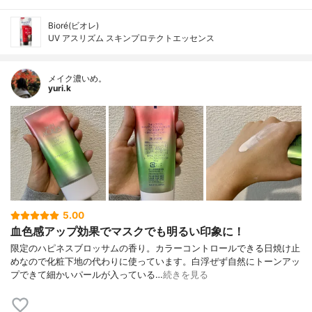
Bioré(ビオレ)
UV アスリズム スキンプロテクトエッセンス
メイク濃いめ。
yuri.k
5.00
血色感アップ効果でマスクでも明るい印象に！
限定のハピネスブロッサムの香り。カラーコントロールできる日焼け止
めなので化粧下地の代わりに使っています。白浮ぜず自然にトーンアッ
プできて細かいパールが入っている…
続きを見る