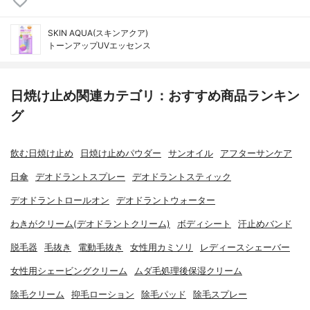
SKIN AQUA(スキンアクア)
トーンアップUVエッセンス
日焼け止め関連カテゴリ：おすすめ商品ランキン
グ
飲む日焼け止め
日焼け止めパウダー
サンオイル
アフターサンケア
日傘
デオドラントスプレー
デオドラントスティック
デオドラントロールオン
デオドラントウォーター
わきがクリーム(デオドラントクリーム)
ボディシート
汗止めバンド
脱毛器
毛抜き
電動毛抜き
女性用カミソリ
レディースシェーバー
女性用シェービングクリーム
ムダ毛処理後保湿クリーム
除毛クリーム
抑毛ローション
除毛パッド
除毛スプレー