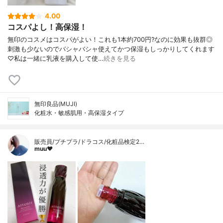
4.00
コスパよし！高保湿！
無印のコスメはコスパがよい！これも1本約700円?なのに効果も抜群◎
刺激も少ないのでバシャバシャ使えてかつ保湿もしっかりしてくれます
♡私は一緒に乳液を購入して使…
続きを見る
無印良品(MUJI)
化粧水・敏感肌用・高保湿タイプ
販売員/プチプラ/ドラコス/化粧品検定2…
muu❤︎