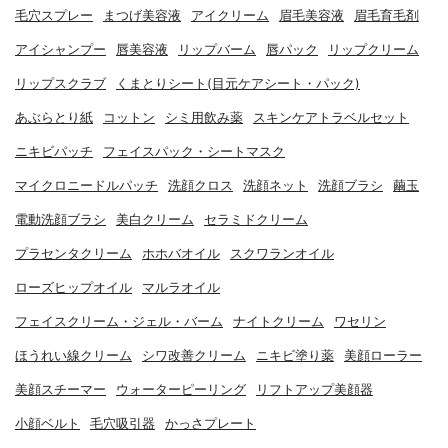
毛穴スプレー
まつげ美容液
アイクリーム
眉毛美容液
眉毛育毛剤
アイシャンプー
唇美容液
リップバーム
唇パック
リップクリーム
リップスクラブ
くまとりシート(目元ケアシート・パック)
あぶらとり紙
コットン
シミ用飲み薬
スキンケアトラベルセット
ニキビパッチ
フェイスパック・シートマスク
マイクロニードルパッチ
洗顔クロス
洗顔ネット
洗顔ブラシ
繭玉
電動洗顔ブラシ
美白クリーム
セラミドクリーム
プラセンタクリーム
ホホバオイル
スクワランオイル
ローズヒップオイル
マルラオイル
フェイスクリーム・ジェル・バーム
ナイトクリーム
ワセリン
ほうれい線クリーム
シワ改善クリーム
ニキビ塗り薬
美顔ローラー
美顔スチーマー
ウォーターピーリング
リフトアップ美顔器
小顔ベルト
毛穴吸引器
かっさプレート