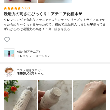
5.00
浸透力の高さにびっくり！アテニア化粧水❤️
クレンジングで有名なアテニア✨スキンケアシリーズをトライアルで使
ったらめちゃくちゃ良かったので、初めて現品購入しました❤️使ってま
ずわかるのは浸透力の高さ！！高…
続きを見る
Attenir(アテニア)
ドレスリフト ローション
コスメ紹介ブロガー
看護師ズボラちゃん