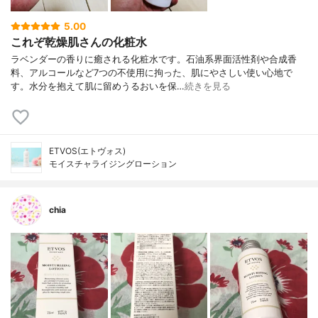
5.00
これぞ乾燥肌さんの化粧水
ラベンダーの香りに癒される化粧水です。石油系界面活性剤や合成香
料、アルコールなど7つの不使用に拘った、肌にやさしい使い心地で
す。水分を抱えて肌に留めうるおいを保…
続きを見る
ETVOS(エトヴォス)
モイスチャライジングローション
chia