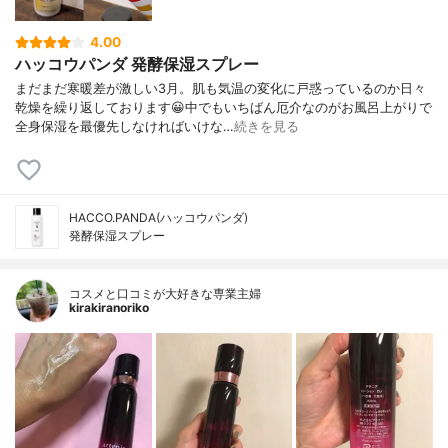
4.00
ハッコウパンダ 発酵保湿スプレー
まだまだ寒暖差が激しい3月。肌も気温の変化に戸惑っているのか日々
乾燥を繰り返しております😀中でもいちばん厄介なのがお風呂上がりで
全身保湿を最優先しなければいけな…
続きを見る
HACCO.PANDA(ハッコウパンダ)
発酵保湿スプレー
コスメと口コミが大好きな専業主婦
kirakiranoriko