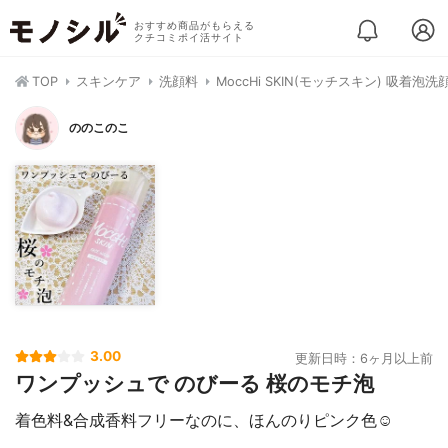
おすすめ商品がもらえる
クチコミポイ活サイト
TOP
スキンケア
洗顔料
MoccHi SKIN(モッチスキン) 吸着泡洗
ののこのこ
3.00
更新日時：6ヶ月以上前
ワンプッシュで のびーる 桜のモチ泡
着色料&合成香料フリーなのに、ほんのりピンク色☺️