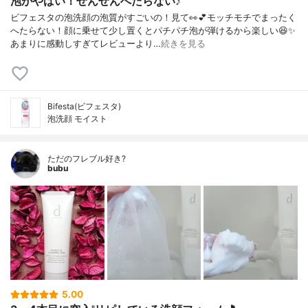
泡がやばい！ぜんぜんへたらない♪
ビフェスタの泡洗顔の泡質がすごいの！見て👀💕モッチモチでまったく
へたらない！顔に乗せて少し置くとパチパチ泡が弾けるから楽しい😆✨
あまりに感動しすぎてレビューより…
続きを見る
Bifesta(ビフェスタ)
泡洗顔 モイスト
ただのフレブル好き?
bubu
5.00