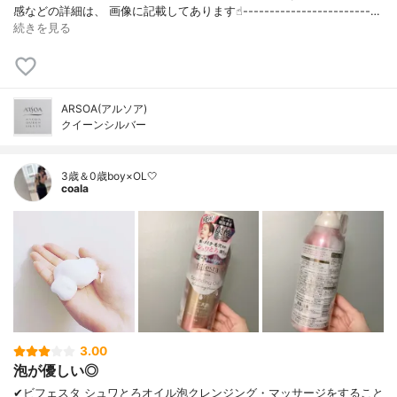
感などの詳細は、 画像に記載してあります☝︎------------------------…
続きを見る
ARSOA(アルソア)
クイーンシルバー
3歳＆0歳boy×OL🤍
coala
3.00
泡が優しい◎
✔︎ビフェスタ シュワとろオイル泡クレンジング・マッサージをすること