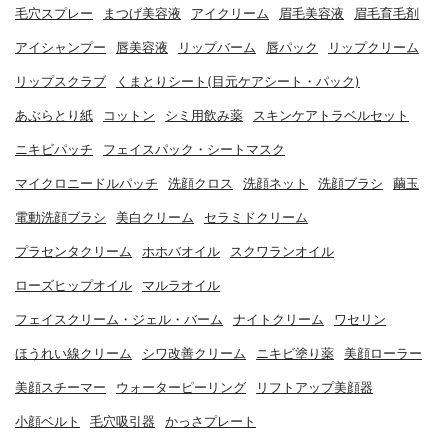
毛穴スプレー
まつげ美容液
アイクリーム
眉毛美容液
眉毛育毛剤
アイシャンプー
唇美容液
リップバーム
唇パック
リップクリーム
リップスクラブ
くまとりシート(目元ケアシート・パック)
あぶらとり紙
コットン
シミ用飲み薬
スキンケアトラベルセット
ニキビパッチ
フェイスパック・シートマスク
マイクロニードルパッチ
洗顔クロス
洗顔ネット
洗顔ブラシ
繭玉
電動洗顔ブラシ
美白クリーム
セラミドクリーム
プラセンタクリーム
ホホバオイル
スクワランオイル
ローズヒップオイル
マルラオイル
フェイスクリーム・ジェル・バーム
ナイトクリーム
ワセリン
ほうれい線クリーム
シワ改善クリーム
ニキビ塗り薬
美顔ローラー
美顔スチーマー
ウォーターピーリング
リフトアップ美顔器
小顔ベルト
毛穴吸引器
かっさプレート