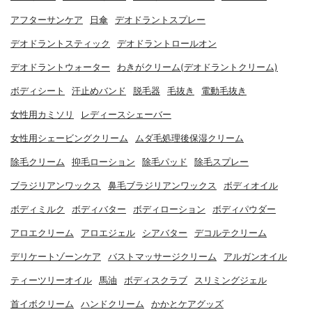
アフターサンケア
日傘
デオドラントスプレー
デオドラントスティック
デオドラントロールオン
デオドラントウォーター
わきがクリーム(デオドラントクリーム)
ボディシート
汗止めバンド
脱毛器
毛抜き
電動毛抜き
女性用カミソリ
レディースシェーバー
女性用シェービングクリーム
ムダ毛処理後保湿クリーム
除毛クリーム
抑毛ローション
除毛パッド
除毛スプレー
ブラジリアンワックス
鼻毛ブラジリアンワックス
ボディオイル
ボディミルク
ボディバター
ボディローション
ボディパウダー
アロエクリーム
アロエジェル
シアバター
デコルテクリーム
デリケートゾーンケア
バストマッサージクリーム
アルガンオイル
ティーツリーオイル
馬油
ボディスクラブ
スリミングジェル
首イボクリーム
ハンドクリーム
かかとケアグッズ