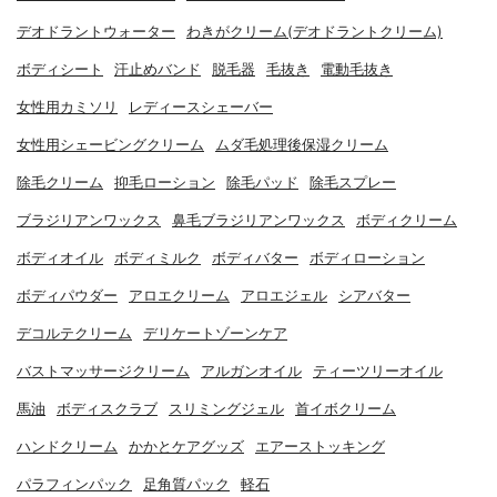
デオドラントウォーター
わきがクリーム(デオドラントクリーム)
ボディシート
汗止めバンド
脱毛器
毛抜き
電動毛抜き
女性用カミソリ
レディースシェーバー
女性用シェービングクリーム
ムダ毛処理後保湿クリーム
除毛クリーム
抑毛ローション
除毛パッド
除毛スプレー
ブラジリアンワックス
鼻毛ブラジリアンワックス
ボディクリーム
ボディオイル
ボディミルク
ボディバター
ボディローション
ボディパウダー
アロエクリーム
アロエジェル
シアバター
デコルテクリーム
デリケートゾーンケア
バストマッサージクリーム
アルガンオイル
ティーツリーオイル
馬油
ボディスクラブ
スリミングジェル
首イボクリーム
ハンドクリーム
かかとケアグッズ
エアーストッキング
パラフィンパック
足角質パック
軽石