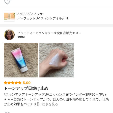
ANESSA(アネッサ)
パーフェクトUV スキンケアミルク N
ビューティーカウンセラー☆化粧品販売☆メ…
yung
5.00
トーンアップ日焼け止め
*スキンアクアトーンアップUVエッセンス💟ラベンダーSPF50＋/PA＋
＋＋＋自然にトーンアップかつ、ほんのり透明感を出してくれて、日焼
け止め効果もバッチリ✌️…
続きを見る