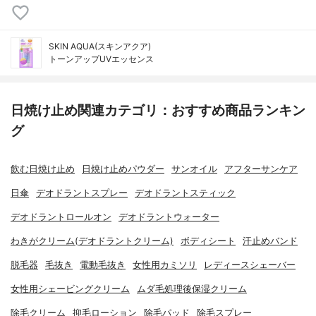
SKIN AQUA(スキンアクア)
トーンアップUVエッセンス
日焼け止め関連カテゴリ：おすすめ商品ランキン
グ
飲む日焼け止め
日焼け止めパウダー
サンオイル
アフターサンケア
日傘
デオドラントスプレー
デオドラントスティック
デオドラントロールオン
デオドラントウォーター
わきがクリーム(デオドラントクリーム)
ボディシート
汗止めバンド
脱毛器
毛抜き
電動毛抜き
女性用カミソリ
レディースシェーバー
女性用シェービングクリーム
ムダ毛処理後保湿クリーム
除毛クリーム
抑毛ローション
除毛パッド
除毛スプレー