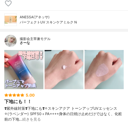
ANESSA(アネッサ)
パーフェクトUV スキンケアミルク N
撮影会主宰兼モデル
さーな
5.00
下地にも！！
❣️紫外線対策❣️下地にも❣️⚪︎スキンアクア トーンアップUVエッセンス
⚪︎(ラベンダー) SPF50＋PA++++身体の日焼け止めだけではなく、化粧
前の下地…
続きを見る