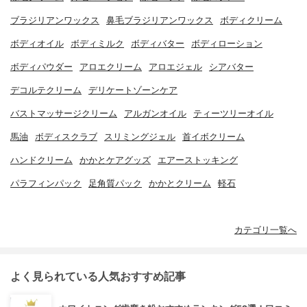
ブラジリアンワックス
鼻毛ブラジリアンワックス
ボディクリーム
ボディオイル
ボディミルク
ボディバター
ボディローション
ボディパウダー
アロエクリーム
アロエジェル
シアバター
デコルテクリーム
デリケートゾーンケア
バストマッサージクリーム
アルガンオイル
ティーツリーオイル
馬油
ボディスクラブ
スリミングジェル
首イボクリーム
ハンドクリーム
かかとケアグッズ
エアーストッキング
パラフィンパック
足角質パック
かかとクリーム
軽石
カテゴリ一覧へ
よく見られている人気おすすめ記事