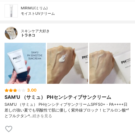
MIRIMU(ミリム)
モイストUVクリーム
スキンケア大好き
トラネコ
3.00
SAM'U （サミュ） PHセンシティブサンクリーム
SAM'U （サミュ） PHセンシティブサンクリームSPF50+・PA++++日
差しの強い夏でも弱酸性で肌に優しく紫外線ブロック！ヒアルロン酸*¹
とフルクタン*…
続きを見る